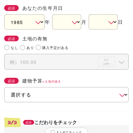
あなたの生年月日
必須
年
月
日
土地の有無
必須
なし
あり
購入予定がある
0㎡
（0坪）
建物予算
必須
※土地代抜き
こだわりをチェック
2/3
必須
まとめてチェック