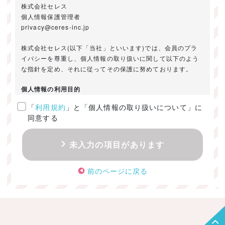
株式会社セレス
個人情報保護管理者
privacy@ceres-inc.jp
株式会社セレス(以下「当社」といいます)では、会員のプラ
イバシーを尊重し、個人情報の取り扱いに関して以下のよう
な指針を定め、それに従ってその保護に努めております。
個人情報の利用目的
「
利用規約
」と「個人情報の取り扱いについて」に
ご提供いただきました個人情報は、以下のためにのみ利用い
同意する
たします。
・お問い合わせに対する回答及び資料送付のご連絡
未入力の項目があります
・当社のお客様向けサービスの提供
・本人確認
前のページに戻る
・サービスの開発・改善のための分析
・サービスに関する広告の効果測定
個人情報の取得・利用・提供・委託
（1）個人情報の取得に際しては、利用目的、取扱い範囲を明