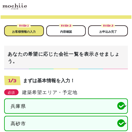
STEP.
1
STEP.
2
STEP.
3
お客様情報の入力
内容確認
お申込み完了
あなたの希望に応じた会社一覧を表示させましょ
う。
まずは基本情報を入力！
1/3
建築希望エリア・予定地
必須