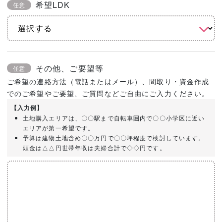
希望LDK
任意
その他、ご要望等
任意
ご希望の連絡方法（電話またはメール）、間取り・資金作成
でのご希望やご要望、ご質問などご自由にご入力ください。
【入力例】
土地購入エリアは、〇〇駅まで自転車圏内で〇〇小学区に近い
エリアが第一希望です。
予算は建物土地含め〇〇万円で〇〇坪程度で検討しています。
頭金は△△円世帯年収は夫婦合計で◇◇円です。