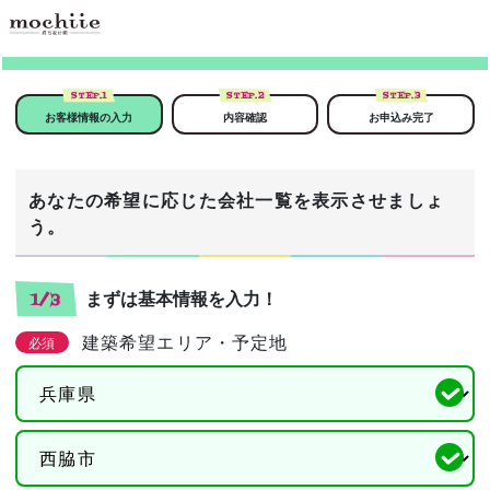
STEP.
1
STEP.
2
STEP.
3
お客様情報の入力
内容確認
お申込み完了
あなたの希望に応じた会社一覧を表示させましょ
う。
まずは基本情報を入力！
1/3
建築希望エリア・予定地
必須