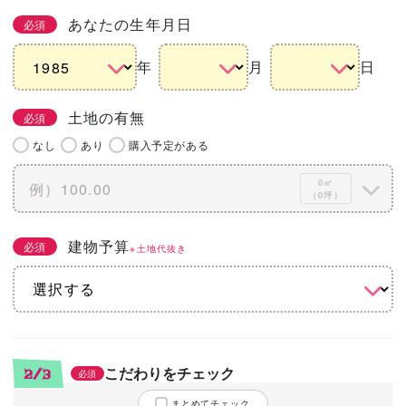
あなたの生年月日
必須
年
月
日
土地の有無
必須
なし
あり
購入予定がある
0㎡
（0坪）
建物予算
必須
※土地代抜き
こだわりをチェック
2/3
必須
まとめてチェック