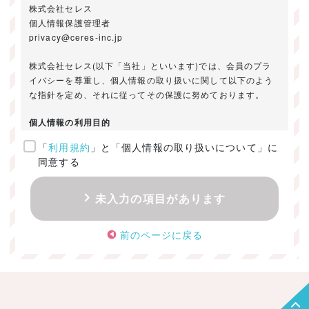
株式会社セレス
個人情報保護管理者
privacy@ceres-inc.jp
株式会社セレス(以下「当社」といいます)では、会員のプラ
イバシーを尊重し、個人情報の取り扱いに関して以下のよう
な指針を定め、それに従ってその保護に努めております。
個人情報の利用目的
「
利用規約
」と「個人情報の取り扱いについて」に
ご提供いただきました個人情報は、以下のためにのみ利用い
同意する
たします。
・お問い合わせに対する回答及び資料送付のご連絡
未入力の項目があります
・当社のお客様向けサービスの提供
・本人確認
前のページに戻る
・サービスの開発・改善のための分析
・サービスに関する広告の効果測定
個人情報の取得・利用・提供・委託
（1）個人情報の取得に際しては、利用目的、取扱い範囲を明