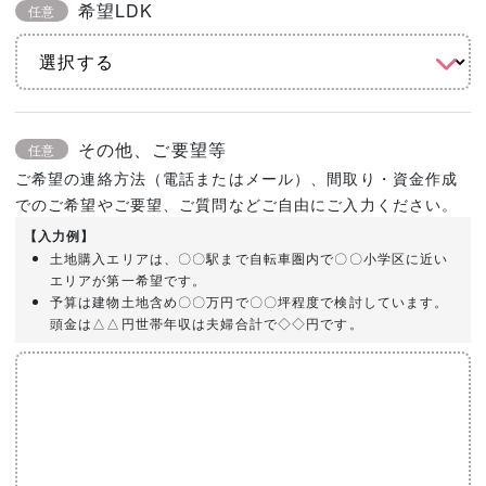
希望LDK
任意
その他、ご要望等
任意
ご希望の連絡方法（電話またはメール）、間取り・資金作成
でのご希望やご要望、ご質問などご自由にご入力ください。
【入力例】
土地購入エリアは、〇〇駅まで自転車圏内で〇〇小学区に近い
エリアが第一希望です。
予算は建物土地含め〇〇万円で〇〇坪程度で検討しています。
頭金は△△円世帯年収は夫婦合計で◇◇円です。