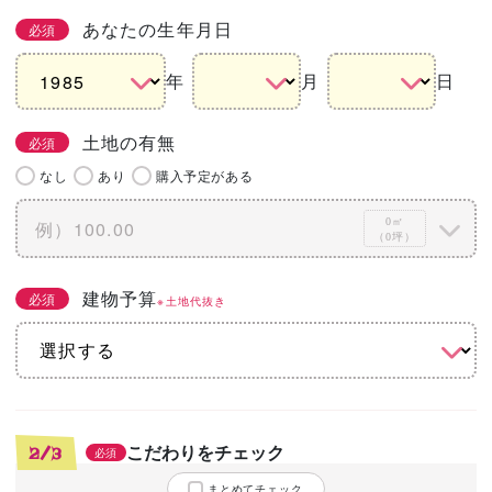
あなたの生年月日
必須
年
月
日
土地の有無
必須
なし
あり
購入予定がある
0㎡
（0坪）
建物予算
必須
※土地代抜き
こだわりをチェック
2/3
必須
まとめてチェック