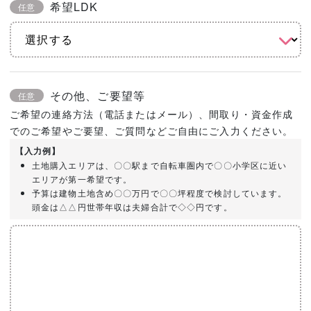
希望LDK
任意
その他、ご要望等
任意
ご希望の連絡方法（電話またはメール）、間取り・資金作成
でのご希望やご要望、ご質問などご自由にご入力ください。
【入力例】
土地購入エリアは、〇〇駅まで自転車圏内で〇〇小学区に近い
エリアが第一希望です。
予算は建物土地含め〇〇万円で〇〇坪程度で検討しています。
頭金は△△円世帯年収は夫婦合計で◇◇円です。