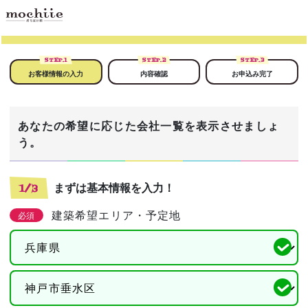
STEP.
1
STEP.
2
STEP.
3
お客様情報の入力
内容確認
お申込み完了
あなたの希望に応じた会社一覧を表示させましょ
う。
まずは基本情報を入力！
1/3
建築希望エリア・予定地
必須