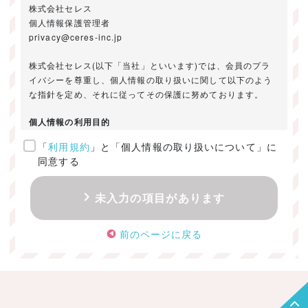
株式会社セレス
個人情報保護管理者
privacy@ceres-inc.jp
株式会社セレス(以下「当社」といいます)では、会員のプラ
イバシーを尊重し、個人情報の取り扱いに関して以下のよう
な指針を定め、それに従ってその保護に努めております。
個人情報の利用目的
「
利用規約
」と「個人情報の取り扱いについて」に
ご提供いただきました個人情報は、以下のためにのみ利用い
同意する
たします。
・お問い合わせに対する回答及び資料送付のご連絡
未入力の項目があります
・当社のお客様向けサービスの提供
・本人確認
前のページに戻る
・サービスの開発・改善のための分析
・サービスに関する広告の効果測定
個人情報の取得・利用・提供・委託
（1）個人情報の取得に際しては、利用目的、取扱い範囲を明