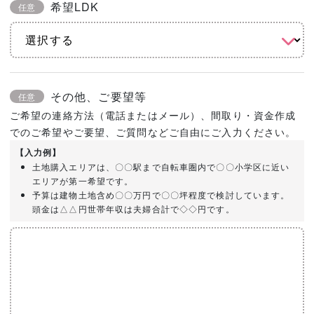
希望LDK
任意
その他、ご要望等
任意
ご希望の連絡方法（電話またはメール）、間取り・資金作成
でのご希望やご要望、ご質問などご自由にご入力ください。
【入力例】
土地購入エリアは、〇〇駅まで自転車圏内で〇〇小学区に近い
エリアが第一希望です。
予算は建物土地含め〇〇万円で〇〇坪程度で検討しています。
頭金は△△円世帯年収は夫婦合計で◇◇円です。