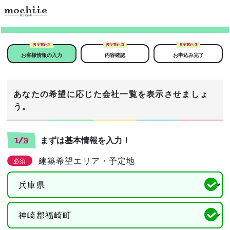
STEP.
1
STEP.
2
STEP.
3
お客様情報の入力
内容確認
お申込み完了
あなたの希望に応じた会社一覧を表示させましょ
う。
まずは基本情報を入力！
1/3
建築希望エリア・予定地
必須