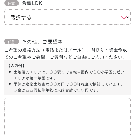
希望LDK
任意
その他、ご要望等
任意
ご希望の連絡方法（電話またはメール）、間取り・資金作成
でのご希望やご要望、ご質問などご自由にご入力ください。
【入力例】
土地購入エリアは、〇〇駅まで自転車圏内で〇〇小学区に近い
エリアが第一希望です。
予算は建物土地含め〇〇万円で〇〇坪程度で検討しています。
頭金は△△円世帯年収は夫婦合計で◇◇円です。