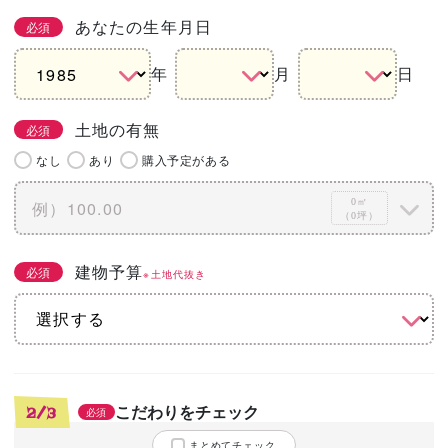
あなたの生年月日
必須
年
月
日
土地の有無
必須
なし
あり
購入予定がある
0㎡
（0坪）
建物予算
必須
※土地代抜き
こだわりをチェック
2/3
必須
まとめてチェック