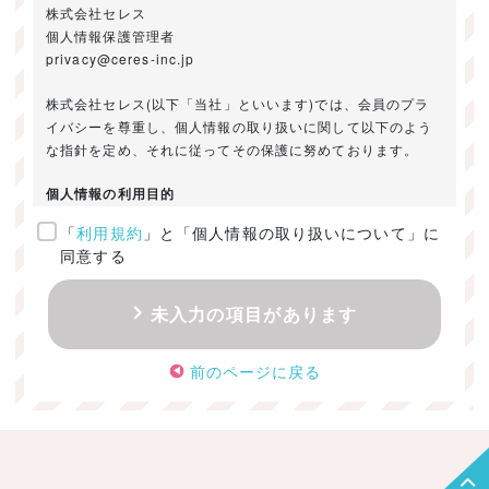
株式会社セレス
個人情報保護管理者
privacy@ceres-inc.jp
株式会社セレス(以下「当社」といいます)では、会員のプラ
イバシーを尊重し、個人情報の取り扱いに関して以下のよう
な指針を定め、それに従ってその保護に努めております。
個人情報の利用目的
「
利用規約
」と「個人情報の取り扱いについて」に
ご提供いただきました個人情報は、以下のためにのみ利用い
同意する
たします。
・お問い合わせに対する回答及び資料送付のご連絡
未入力の項目があります
・当社のお客様向けサービスの提供
・本人確認
前のページに戻る
・サービスの開発・改善のための分析
・サービスに関する広告の効果測定
個人情報の取得・利用・提供・委託
（1）個人情報の取得に際しては、利用目的、取扱い範囲を明