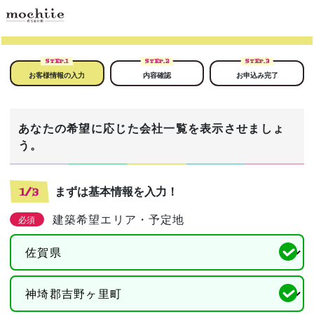
STEP.
1
STEP.
2
STEP.
3
お客様情報の入力
内容確認
お申込み完了
あなたの希望に応じた会社一覧を表示させましょ
う。
まずは基本情報を入力！
1/3
建築希望エリア・予定地
必須