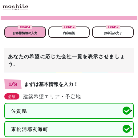
STEP.
1
STEP.
2
STEP.
3
お客様情報の入力
内容確認
お申込み完了
あなたの希望に応じた会社一覧を表示させましょ
う。
まずは基本情報を入力！
1/3
建築希望エリア・予定地
必須