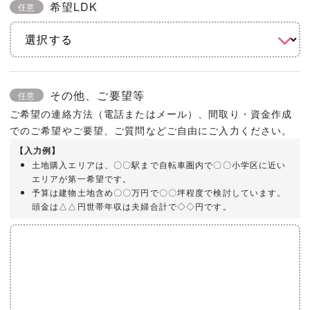
希望LDK
任意
その他、ご要望等
任意
ご希望の連絡方法（電話またはメール）、間取り・資金作成
でのご希望やご要望、ご質問などご自由にご入力ください。
【入力例】
土地購入エリアは、〇〇駅まで自転車圏内で〇〇小学区に近い
エリアが第一希望です。
予算は建物土地含め〇〇万円で〇〇坪程度で検討しています。
頭金は△△円世帯年収は夫婦合計で◇◇円です。