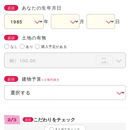
あなたの生年月日
必須
年
月
日
土地の有無
必須
なし
あり
購入予定がある
0㎡
（0坪）
建物予算
必須
※土地代抜き
こだわりをチェック
2/3
必須
まとめてチェック