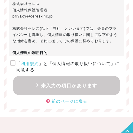
株式会社セレス
個人情報保護管理者
privacy@ceres-inc.jp
株式会社セレス(以下「当社」といいます)では、会員のプラ
イバシーを尊重し、個人情報の取り扱いに関して以下のよう
な指針を定め、それに従ってその保護に努めております。
個人情報の利用目的
「
利用規約
」と「個人情報の取り扱いについて」に
ご提供いただきました個人情報は、以下のためにのみ利用い
同意する
たします。
・お問い合わせに対する回答及び資料送付のご連絡
未入力の項目があります
・当社のお客様向けサービスの提供
・本人確認
前のページに戻る
・サービスの開発・改善のための分析
・サービスに関する広告の効果測定
個人情報の取得・利用・提供・委託
（1）個人情報の取得に際しては、利用目的、取扱い範囲を明