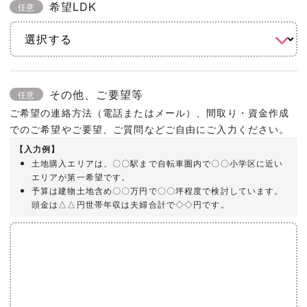
希望LDK
任意
その他、ご要望等
任意
ご希望の連絡方法（電話またはメール）、間取り・資金作成
でのご希望やご要望、ご質問などご自由にご入力ください。
【入力例】
土地購入エリアは、〇〇駅まで自転車圏内で〇〇小学区に近い
エリアが第一希望です。
予算は建物土地含め〇〇万円で〇〇坪程度で検討しています。
頭金は△△円世帯年収は夫婦合計で◇◇円です。