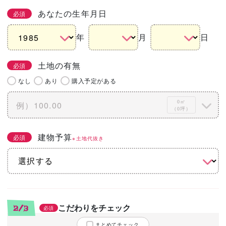
あなたの生年月日
必須
年
月
日
土地の有無
必須
なし
あり
購入予定がある
0㎡
（0坪）
建物予算
必須
※土地代抜き
こだわりをチェック
2/3
必須
まとめてチェック