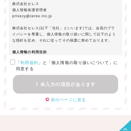
株式会社セレス
個人情報保護管理者
privacy@ceres-inc.jp
株式会社セレス(以下「当社」といいます)では、会員のプラ
イバシーを尊重し、個人情報の取り扱いに関して以下のよう
な指針を定め、それに従ってその保護に努めております。
個人情報の利用目的
「
利用規約
」と「個人情報の取り扱いについて」に
ご提供いただきました個人情報は、以下のためにのみ利用い
同意する
たします。
・お問い合わせに対する回答及び資料送付のご連絡
未入力の項目があります
・当社のお客様向けサービスの提供
・本人確認
前のページに戻る
・サービスの開発・改善のための分析
・サービスに関する広告の効果測定
個人情報の取得・利用・提供・委託
（1）個人情報の取得に際しては、利用目的、取扱い範囲を明