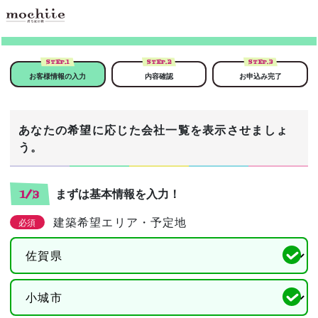
STEP.
1
STEP.
2
STEP.
3
お客様情報の入力
内容確認
お申込み完了
あなたの希望に応じた会社一覧を表示させましょ
う。
まずは基本情報を入力！
1/3
建築希望エリア・予定地
必須