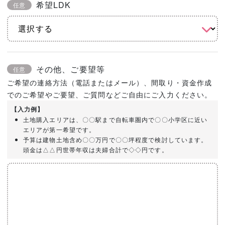
希望LDK
任意
その他、ご要望等
任意
ご希望の連絡方法（電話またはメール）、間取り・資金作成
でのご希望やご要望、ご質問などご自由にご入力ください。
【入力例】
土地購入エリアは、〇〇駅まで自転車圏内で〇〇小学区に近い
エリアが第一希望です。
予算は建物土地含め〇〇万円で〇〇坪程度で検討しています。
頭金は△△円世帯年収は夫婦合計で◇◇円です。