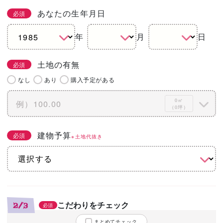
あなたの生年月日
必須
年
月
日
土地の有無
必須
なし
あり
購入予定がある
0㎡
（0坪）
建物予算
必須
※土地代抜き
こだわりをチェック
2/3
必須
まとめてチェック