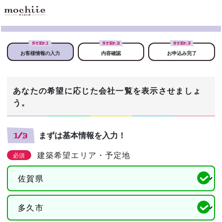
STEP.
1
STEP.
2
STEP.
3
お客様情報の入力
内容確認
お申込み完了
あなたの希望に応じた会社一覧を表示させましょ
う。
まずは基本情報を入力！
1/3
建築希望エリア・予定地
必須