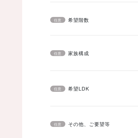
希望階数
任意
家族構成
任意
希望LDK
任意
その他、ご要望等
任意