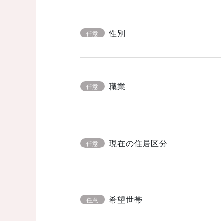
性別
任意
職業
任意
現在の住居区分
任意
希望世帯
任意