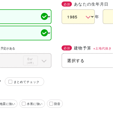
あなたの生年月日
必須
年
建物予算
必須
※土地代抜き
入予定がある
0㎡
（0坪）
ク
まとめてチェック
地震に強い
水害に強い
防音