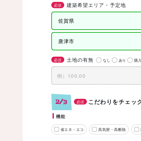
建築希望エリア・予定地
必須
土地の有無
必須
なし
あり
購
こだわりをチェッ
2/3
必須
機能
省エネ・エコ
高気密・高断熱