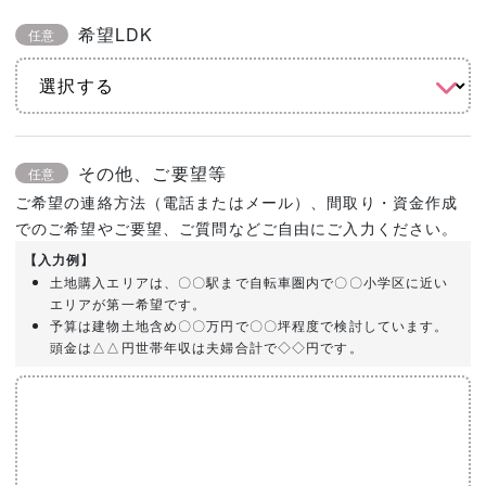
希望LDK
任意
その他、ご要望等
任意
ご希望の連絡方法（電話またはメール）、間取り・資金作成
でのご希望やご要望、ご質問などご自由にご入力ください。
【入力例】
土地購入エリアは、〇〇駅まで自転車圏内で〇〇小学区に近い
エリアが第一希望です。
予算は建物土地含め〇〇万円で〇〇坪程度で検討しています。
頭金は△△円世帯年収は夫婦合計で◇◇円です。