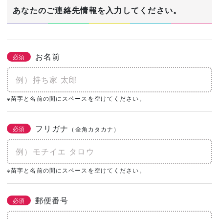
1/3
あなたのご連絡先情報を入力してください。
建築希望エリア・予定地
必須
お名前
必須
あなたの生年月日
※苗字と名前の間にスペースを空けてください。
必須
年
月
日
フリガナ
必須
（全角カタカナ）
土地の有無
必須
なし
あり
購入予定がある
※苗字と名前の間にスペースを空けてください。
0㎡
（0坪）
郵便番号
必須
建物予算
必須