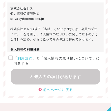
株式会社セレス
個人情報保護管理者
privacy@ceres-inc.jp
株式会社セレス(以下「当社」といいます)では、会員のプラ
イバシーを尊重し、個人情報の取り扱いに関して以下のよう
な指針を定め、それに従ってその保護に努めております。
個人情報の利用目的
「
利用規約
」と「個人情報の取り扱いについて」に
ご提供いただきました個人情報は、以下のためにのみ利用い
同意する
たします。
・お問い合わせに対する回答及び資料送付のご連絡
未入力の項目があります
・当社のお客様向けサービスの提供
・本人確認
前のページに戻る
・サービスの開発・改善のための分析
・サービスに関する広告の効果測定
個人情報の取得・利用・提供・委託