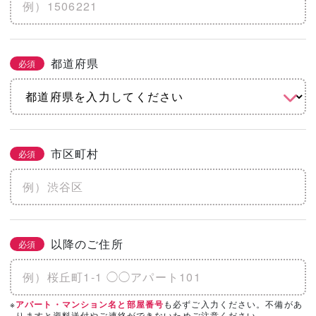
※土地代抜き
都道府県
必須
こだわりをチェック
2/3
必須
まとめてチェック
市区町村
必須
機能
省エネ・エコ
高気密・高断熱
地震に強い
水害に強い
防音
以降のご住所
必須
そのほかのこだわりを見る
「カタログ請求」「相談・見学」したい会
※
も必ずご入力ください。不備があ
アパート・マンション名と部屋番号
必須
3/3
りますと資料送付やご連絡ができないためご注意ください。