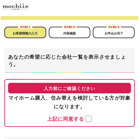
STEP.
1
STEP.
2
STEP.
3
お客様情報の入力
内容確認
お申込み完了
あなたの希望に応じた会社一覧を表示させましょ
う。
入力前にご確認ください
マイホーム購入、住み替えを検討している方が対象
になります。
上記に同意する
まずは基本情報を入力！