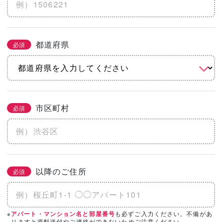
※土地代抜き
都道府県
必須
こだわりをチェック
2/3
必須
まとめてチェック
市区町村
必須
機能
省エネ・エコ
高気密・高断熱
地震に強い
水害に強い
防音
以降のご住所
必須
そのほかのこだわりを見る
「カタログ請求」「相談・見学」したい会
※
も必ずご入力ください。不備があ
アパート・マンション名と部屋番号
必須
3/3
りますと資料送付やご連絡ができないためご注意ください。