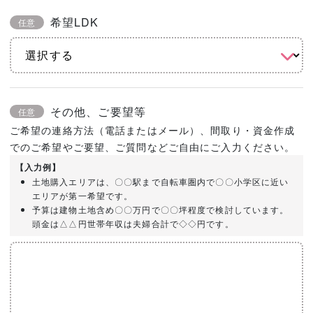
希望LDK
任意
その他、ご要望等
任意
ご希望の連絡方法（電話またはメール）、間取り・資金作成
でのご希望やご要望、ご質問などご自由にご入力ください。
【入力例】
土地購入エリアは、〇〇駅まで自転車圏内で〇〇小学区に近い
エリアが第一希望です。
予算は建物土地含め〇〇万円で〇〇坪程度で検討しています。
頭金は△△円世帯年収は夫婦合計で◇◇円です。