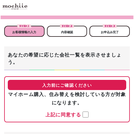
STEP.
1
STEP.
2
STEP.
3
お客様情報の入力
内容確認
お申込み完了
あなたの希望に応じた会社一覧を表示させましょ
う。
入力前にご確認ください
マイホーム購入、住み替えを検討している方が対象
になります。
上記に同意する
まずは基本情報を入力！