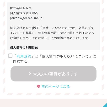
株式会社セレス
個人情報保護管理者
privacy@ceres-inc.jp
株式会社セレス(以下「当社」といいます)では、会員のプラ
イバシーを尊重し、個人情報の取り扱いに関して以下のよう
な指針を定め、それに従ってその保護に努めております。
個人情報の利用目的
「
利用規約
」と「個人情報の取り扱いについて」に
ご提供いただきました個人情報は、以下のためにのみ利用い
同意する
たします。
・お問い合わせに対する回答及び資料送付のご連絡
未入力の項目があります
・当社のお客様向けサービスの提供
・本人確認
前のページに戻る
・サービスの開発・改善のための分析
・サービスに関する広告の効果測定
個人情報の取得・利用・提供・委託