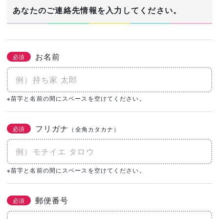
1/3
あなたのご連絡先情報を入力してください。
建築希望エリア・予定地
必須
お名前
必須
あなたの生年月日
※苗字と名前の間にスペースを空けてください。
必須
年
月
日
フリガナ
必須
（全角カタカナ）
土地の有無
必須
なし
あり
購入予定がある
※苗字と名前の間にスペースを空けてください。
0㎡
（0坪）
郵便番号
必須
建物予算
必須