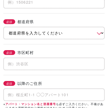
※土地代抜き
都道府県
必須
こだわりをチェック
2/3
必須
まとめてチェック
市区町村
必須
機能
省エネ・エコ
高気密・高断熱
地震に強い
水害に強い
防音
以降のご住所
必須
そのほかのこだわりを見る
「カタログ請求」「相談・見学」したい会
※
も必ずご入力ください。不備があ
アパート・マンション名と部屋番号
必須
3/3
りますと資料送付やご連絡ができないためご注意ください。