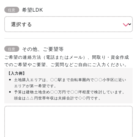
希望LDK
任意
その他、ご要望等
任意
ご希望の連絡方法（電話またはメール）、間取り・資金作成
でのご希望やご要望、ご質問などご自由にご入力ください。
【入力例】
土地購入エリアは、〇〇駅まで自転車圏内で〇〇小学区に近い
エリアが第一希望です。
予算は建物土地含め〇〇万円で〇〇坪程度で検討しています。
頭金は△△円世帯年収は夫婦合計で◇◇円です。