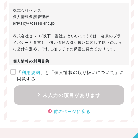
株式会社セレス
個人情報保護管理者
privacy@ceres-inc.jp
株式会社セレス(以下「当社」といいます)では、会員のプラ
イバシーを尊重し、個人情報の取り扱いに関して以下のよう
な指針を定め、それに従ってその保護に努めております。
個人情報の利用目的
「
利用規約
」と「個人情報の取り扱いについて」に
ご提供いただきました個人情報は、以下のためにのみ利用い
同意する
たします。
・お問い合わせに対する回答及び資料送付のご連絡
未入力の項目があります
・当社のお客様向けサービスの提供
・本人確認
前のページに戻る
・サービスの開発・改善のための分析
・サービスに関する広告の効果測定
個人情報の取得・利用・提供・委託