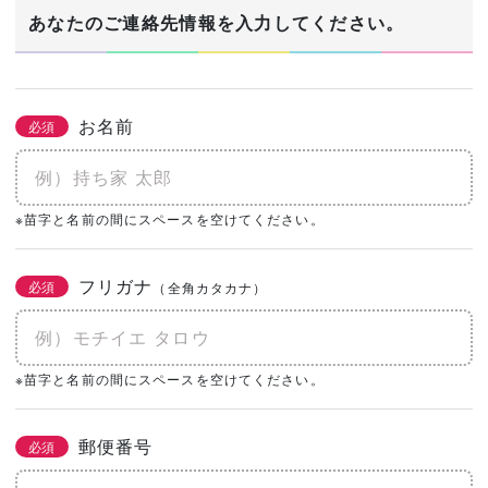
1/3
あなたのご連絡先情報を入力してください。
建築希望エリア・予定地
必須
お名前
必須
あなたの生年月日
※苗字と名前の間にスペースを空けてください。
必須
年
月
日
フリガナ
必須
（全角カタカナ）
土地の有無
必須
なし
あり
購入予定がある
※苗字と名前の間にスペースを空けてください。
0㎡
（0坪）
郵便番号
必須
建物予算
必須