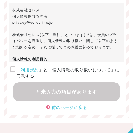
株式会社セレス
個人情報保護管理者
privacy@ceres-inc.jp
株式会社セレス(以下「当社」といいます)では、会員のプラ
イバシーを尊重し、個人情報の取り扱いに関して以下のよう
な指針を定め、それに従ってその保護に努めております。
個人情報の利用目的
「
利用規約
」と「個人情報の取り扱いについて」に
ご提供いただきました個人情報は、以下のためにのみ利用い
同意する
たします。
・お問い合わせに対する回答及び資料送付のご連絡
未入力の項目があります
・当社のお客様向けサービスの提供
・本人確認
前のページに戻る
・サービスの開発・改善のための分析
・サービスに関する広告の効果測定
個人情報の取得・利用・提供・委託