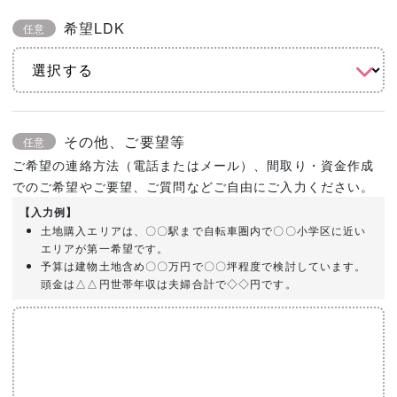
希望LDK
任意
その他、ご要望等
任意
ご希望の連絡方法（電話またはメール）、間取り・資金作成
でのご希望やご要望、ご質問などご自由にご入力ください。
【入力例】
土地購入エリアは、〇〇駅まで自転車圏内で〇〇小学区に近い
エリアが第一希望です。
予算は建物土地含め〇〇万円で〇〇坪程度で検討しています。
頭金は△△円世帯年収は夫婦合計で◇◇円です。