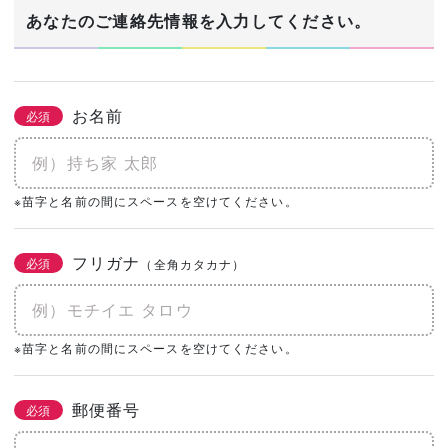
1/3
あなたのご連絡先情報を入力してください。
建築希望エリア・予定地
必須
お名前
必須
あなたの生年月日
※苗字と名前の間にスペースを空けてください。
必須
年
月
日
フリガナ
必須
（全角カタカナ）
土地の有無
必須
なし
あり
購入予定がある
※苗字と名前の間にスペースを空けてください。
0㎡
（0坪）
郵便番号
必須
建物予算
必須