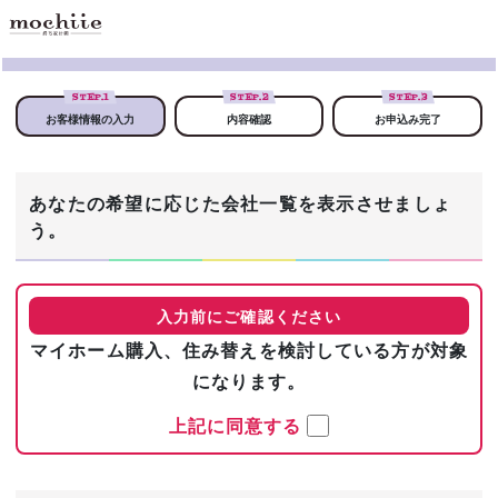
STEP.
1
STEP.
2
STEP.
3
お客様情報の入力
内容確認
お申込み完了
あなたの希望に応じた会社一覧を表示させましょ
う。
入力前にご確認ください
マイホーム購入、住み替えを検討している方が対象
になります。
上記に同意する
まずは基本情報を入力！