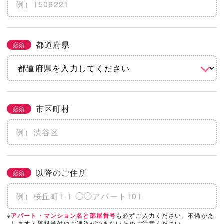
※土地代抜き
都道府県
必須
こだわりをチェック
2/3
必須
まとめてチェック
市区町村
必須
機能
省エネ・エコ
高気密・高断熱
地震に強い
水害に強い
防音
以降のご住所
必須
そのほかのこだわりを見る
「カタログ請求」「相談・見学」したい会
※
も必ずご入力ください。不備があ
アパート・マンション名と部屋番号
必須
3/3
りますと資料送付やご連絡ができないためご注意ください。