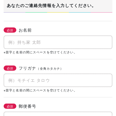
1/3
あなたのご連絡先情報を入力してください。
建築希望エリア・予定地
必須
お名前
必須
あなたの生年月日
※苗字と名前の間にスペースを空けてください。
必須
年
月
日
フリガナ
必須
（全角カタカナ）
土地の有無
必須
なし
あり
購入予定がある
※苗字と名前の間にスペースを空けてください。
0㎡
（0坪）
郵便番号
必須
建物予算
必須