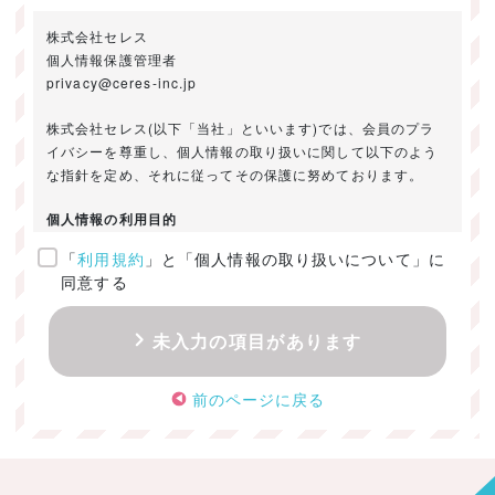
株式会社セレス
個人情報保護管理者
privacy@ceres-inc.jp
株式会社セレス(以下「当社」といいます)では、会員のプラ
イバシーを尊重し、個人情報の取り扱いに関して以下のよう
な指針を定め、それに従ってその保護に努めております。
個人情報の利用目的
「
利用規約
」と「個人情報の取り扱いについて」に
ご提供いただきました個人情報は、以下のためにのみ利用い
同意する
たします。
・お問い合わせに対する回答及び資料送付のご連絡
未入力の項目があります
・当社のお客様向けサービスの提供
・本人確認
前のページに戻る
・サービスの開発・改善のための分析
・サービスに関する広告の効果測定
個人情報の取得・利用・提供・委託