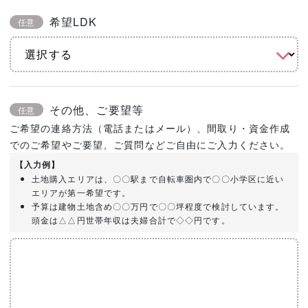
希望LDK
任意
その他、ご要望等
任意
ご希望の連絡方法（電話またはメール）、間取り・資金作成
でのご希望やご要望、ご質問などご自由にご入力ください。
【入力例】
土地購入エリアは、〇〇駅まで自転車圏内で〇〇小学区に近い
エリアが第一希望です。
予算は建物土地含め〇〇万円で〇〇坪程度で検討しています。
頭金は△△円世帯年収は夫婦合計で◇◇円です。