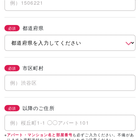
※土地代抜き
都道府県
必須
こだわりをチェック
2/3
必須
まとめてチェック
市区町村
必須
機能
省エネ・エコ
高気密・高断熱
地震に強い
水害に強い
防音
以降のご住所
必須
そのほかのこだわりを見る
「カタログ請求」「相談・見学」したい会
※
も必ずご入力ください。不備があ
アパート・マンション名と部屋番号
必須
3/3
りますと資料送付やご連絡ができないためご注意ください。