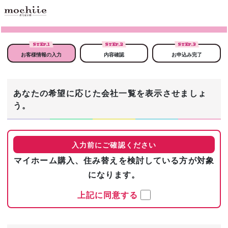
STEP.
1
STEP.
2
STEP.
3
お客様情報の入力
内容確認
お申込み完了
あなたの希望に応じた会社一覧を表示させましょ
う。
入力前にご確認ください
マイホーム購入、住み替えを検討している方が対象
になります。
上記に同意する
まずは基本情報を入力！