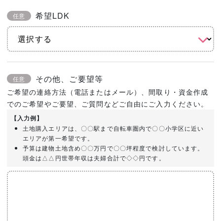
希望LDK
任意
その他、ご要望等
任意
ご希望の連絡方法（電話またはメール）、間取り・資金作成
でのご希望やご要望、ご質問などご自由にご入力ください。
【入力例】
土地購入エリアは、〇〇駅まで自転車圏内で〇〇小学区に近い
エリアが第一希望です。
予算は建物土地含め〇〇万円で〇〇坪程度で検討しています。
頭金は△△円世帯年収は夫婦合計で◇◇円です。