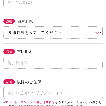
※土地代抜き
都道府県
必須
こだわりをチェック
2/3
必須
まとめてチェック
市区町村
必須
機能
省エネ・エコ
高気密・高断熱
地震に強い
水害に強い
防音
以降のご住所
必須
そのほかのこだわりを見る
「カタログ請求」「相談・見学」したい会
※
も必ずご入力ください。不備があ
アパート・マンション名と部屋番号
必須
3/3
りますと資料送付やご連絡ができないためご注意ください。