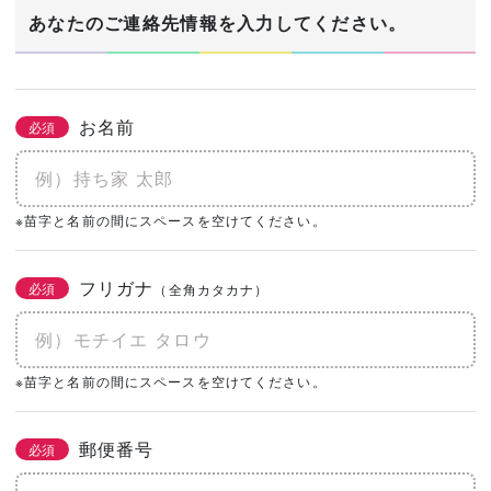
1/3
あなたのご連絡先情報を入力してください。
建築希望エリア・予定地
必須
お名前
必須
あなたの生年月日
※苗字と名前の間にスペースを空けてください。
必須
年
月
日
フリガナ
必須
（全角カタカナ）
土地の有無
必須
なし
あり
購入予定がある
※苗字と名前の間にスペースを空けてください。
0㎡
（0坪）
郵便番号
必須
建物予算
必須