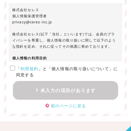
株式会社セレス
個人情報保護管理者
privacy@ceres-inc.jp
株式会社セレス(以下「当社」といいます)では、会員のプラ
イバシーを尊重し、個人情報の取り扱いに関して以下のよう
な指針を定め、それに従ってその保護に努めております。
個人情報の利用目的
「
利用規約
」と「個人情報の取り扱いについて」に
ご提供いただきました個人情報は、以下のためにのみ利用い
同意する
たします。
・お問い合わせに対する回答及び資料送付のご連絡
未入力の項目があります
・当社のお客様向けサービスの提供
・本人確認
前のページに戻る
・サービスの開発・改善のための分析
・サービスに関する広告の効果測定
個人情報の取得・利用・提供・委託