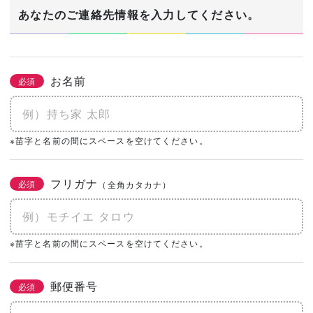
1/3
あなたのご連絡先情報を入力してください。
建築希望エリア・予定地
必須
お名前
必須
あなたの生年月日
※苗字と名前の間にスペースを空けてください。
必須
年
月
日
フリガナ
必須
（全角カタカナ）
土地の有無
必須
なし
あり
購入予定がある
※苗字と名前の間にスペースを空けてください。
0㎡
（0坪）
郵便番号
必須
建物予算
必須