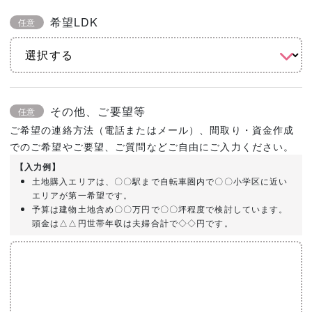
希望LDK
任意
その他、ご要望等
任意
ご希望の連絡方法（電話またはメール）、間取り・資金作成
でのご希望やご要望、ご質問などご自由にご入力ください。
【入力例】
土地購入エリアは、〇〇駅まで自転車圏内で〇〇小学区に近い
エリアが第一希望です。
予算は建物土地含め〇〇万円で〇〇坪程度で検討しています。
頭金は△△円世帯年収は夫婦合計で◇◇円です。