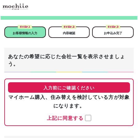
STEP.
1
STEP.
2
STEP.
3
お客様情報の入力
内容確認
お申込み完了
あなたの希望に応じた会社一覧を表示させましょ
う。
入力前にご確認ください
マイホーム購入、住み替えを検討している方が対象
になります。
上記に同意する
まずは基本情報を入力！