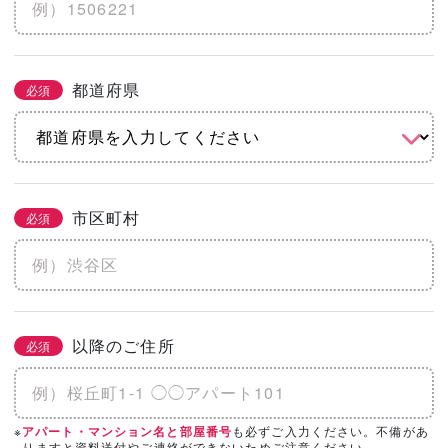
※土地代抜き
都道府県
必須
こだわりをチェック
2/3
必須
まとめてチェック
市区町村
必須
機能
省エネ・エコ
高気密・高断熱
地震に強い
水害に強い
防音
以降のご住所
必須
そのほかのこだわりを見る
「カタログ請求」「相談・見学」したい会
※
も必ずご入力ください。不備があ
アパート・マンション名と部屋番号
必須
3/3
りますと資料送付やご連絡ができないためご注意ください。