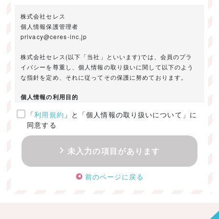
株式会社セレス
個人情報保護管理者
privacy@ceres-inc.jp
株式会社セレス(以下「当社」といいます)では、会員のプラ
イバシーを尊重し、個人情報の取り扱いに関して以下のよう
な指針を定め、それに従ってその保護に努めております。
個人情報の利用目的
「
利用規約
」と「個人情報の取り扱いについて」に
ご提供いただきました個人情報は、以下のためにのみ利用い
同意する
たします。
・お問い合わせに対する回答及び資料送付のご連絡
未入力の項目があります
・当社のお客様向けサービスの提供
・本人確認
前のページに戻る
・サービスの開発・改善のための分析
・サービスに関する広告の効果測定
個人情報の取得・利用・提供・委託