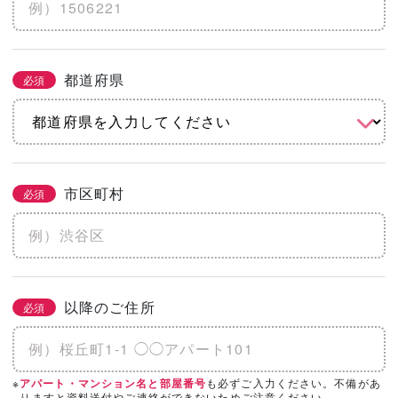
※土地代抜き
都道府県
必須
こだわりをチェック
2/3
必須
まとめてチェック
市区町村
必須
機能
省エネ・エコ
高気密・高断熱
地震に強い
水害に強い
防音
以降のご住所
必須
そのほかのこだわりを見る
「カタログ請求」「相談・見学」したい会
※
も必ずご入力ください。不備があ
アパート・マンション名と部屋番号
必須
3/3
りますと資料送付やご連絡ができないためご注意ください。