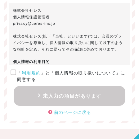
株式会社セレス
個人情報保護管理者
privacy@ceres-inc.jp
株式会社セレス(以下「当社」といいます)では、会員のプラ
イバシーを尊重し、個人情報の取り扱いに関して以下のよう
な指針を定め、それに従ってその保護に努めております。
個人情報の利用目的
「
利用規約
」と「個人情報の取り扱いについて」に
ご提供いただきました個人情報は、以下のためにのみ利用い
同意する
たします。
・お問い合わせに対する回答及び資料送付のご連絡
未入力の項目があります
・当社のお客様向けサービスの提供
・本人確認
前のページに戻る
・サービスの開発・改善のための分析
・サービスに関する広告の効果測定
個人情報の取得・利用・提供・委託