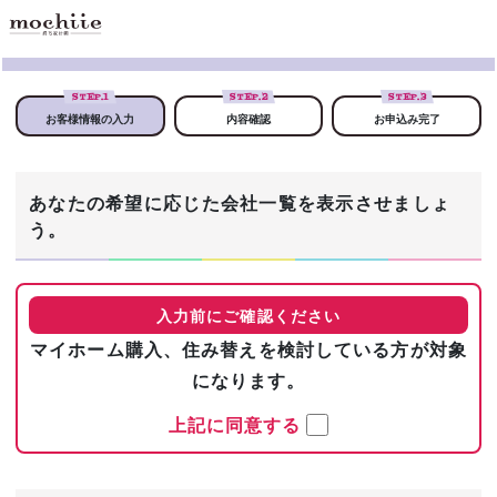
STEP.
1
STEP.
2
STEP.
3
お客様情報の入力
内容確認
お申込み完了
あなたの希望に応じた会社一覧を表示させましょ
う。
入力前にご確認ください
マイホーム購入、住み替えを検討している方が対象
になります。
上記に同意する
まずは基本情報を入力！