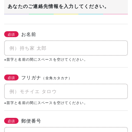
1/3
あなたのご連絡先情報を入力してください。
建築希望エリア・予定地
必須
お名前
必須
あなたの生年月日
※苗字と名前の間にスペースを空けてください。
必須
年
月
日
フリガナ
必須
（全角カタカナ）
土地の有無
必須
なし
あり
購入予定がある
※苗字と名前の間にスペースを空けてください。
0㎡
（0坪）
郵便番号
必須
建物予算
必須