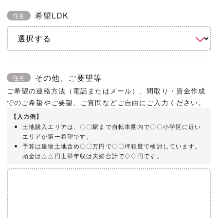
希望LDK
任意
その他、ご要望等
任意
ご希望の連絡方法（電話またはメール）、間取り・資金作成
でのご希望やご要望、ご質問などご自由にご入力ください。
【入力例】
土地購入エリアは、〇〇駅まで自転車圏内で〇〇小学区に近い
エリアが第一希望です。
予算は建物土地含め〇〇万円で〇〇坪程度で検討しています。
頭金は△△円世帯年収は夫婦合計で◇◇円です。