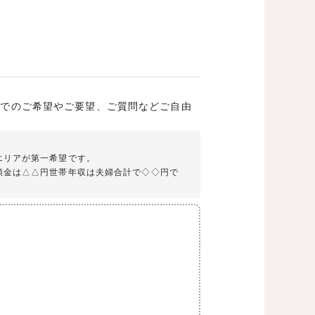
成でのご希望やご要望、ご質問などご自由
エリアが第一希望です。
頭金は△△円世帯年収は夫婦合計で◇◇円で