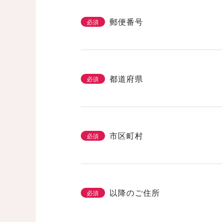
省エネ・エコ
高気密・高断熱
郵便番号
必須
そのほかのこだわ
都道府県
必須
「カタログ請求」
3/3
必須
基本情報とこだわり
市区町村
必須
以降のご住所
必須