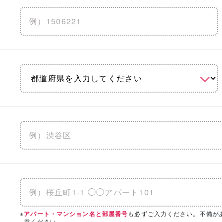
地震に強い
水害に強い
防音
りを見る
「相談・見学」したい会社を選択！
の条件を設定いただくと、
こちらのエリアにハウスメーカー・工
※
も必ずご入力ください。不備が
アパート・マンション名と部屋番号
意ください。