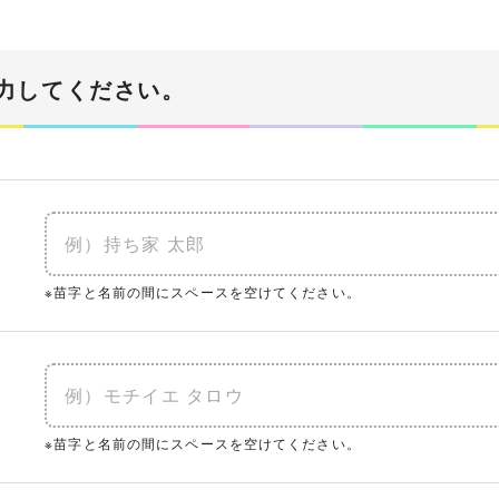
！
力してください。
あなたの生年月日
必須
年
建物予算
※苗字と名前の間にスペースを空けてください。
必須
※土地代抜き
入予定がある
0㎡
（0坪）
ク
※苗字と名前の間にスペースを空けてください。
まとめてチェック