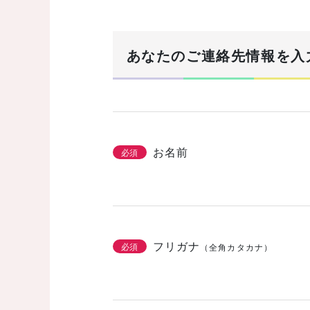
まずは基本情報を入力
1/3
あなたのご連絡先情報を入
建築希望エリア・予定地
必須
お名前
必須
土地の有無
必須
なし
あり
購
フリガナ
必須
（全角カタカナ）
こだわりをチェッ
2/3
必須
機能