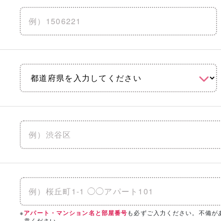
地震に強い
水害に強い
防音
りを見る
「相談・見学」したい会社を選択！
の条件を設定いただくと、
こちらのエリアにハウスメーカー・工
※
も必ずご入力ください。不備が
アパート・マンション名と部屋番号
意ください。