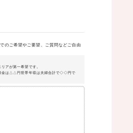
成でのご希望やご要望、ご質問などご自由
エリアが第一希望です。
頭金は△△円世帯年収は夫婦合計で◇◇円で