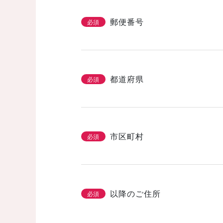
省エネ・エコ
高気密・高断熱
郵便番号
必須
そのほかのこだわ
都道府県
必須
「カタログ請求」
3/3
必須
基本情報とこだわり
市区町村
必須
以降のご住所
必須