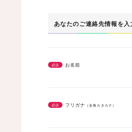
まずは基本情報を入力
1/3
あなたのご連絡先情報を入
建築希望エリア・予定地
必須
お名前
必須
土地の有無
必須
なし
あり
購
フリガナ
必須
（全角カタカナ）
こだわりをチェッ
2/3
必須
機能