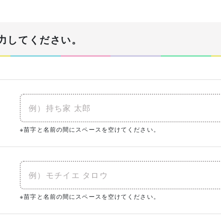
！
力してください。
あなたの生年月日
必須
年
建物予算
※苗字と名前の間にスペースを空けてください。
必須
※土地代抜き
入予定がある
0㎡
（0坪）
ク
※苗字と名前の間にスペースを空けてください。
まとめてチェック