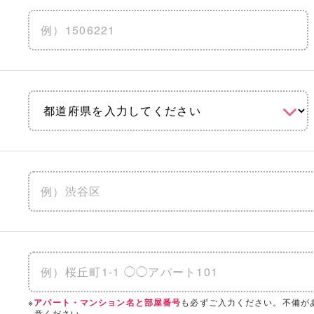
地震に強い
水害に強い
防音
りを見る
「相談・見学」したい会社を選択！
の条件を設定いただくと、
こちらのエリアにハウスメーカー・工
※
も必ずご入力ください。不備が
アパート・マンション名と部屋番号
意ください。