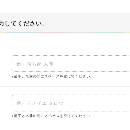
！
力してください。
あなたの生年月日
必須
年
建物予算
※苗字と名前の間にスペースを空けてください。
必須
※土地代抜き
入予定がある
0㎡
（0坪）
ク
※苗字と名前の間にスペースを空けてください。
まとめてチェック