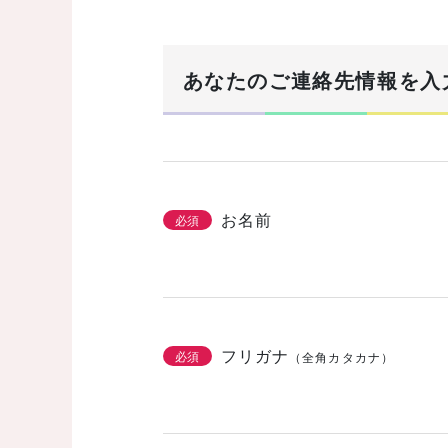
まずは基本情報を入力
1/3
あなたのご連絡先情報を入
建築希望エリア・予定地
必須
お名前
必須
土地の有無
必須
なし
あり
購
フリガナ
必須
（全角カタカナ）
こだわりをチェッ
2/3
必須
機能