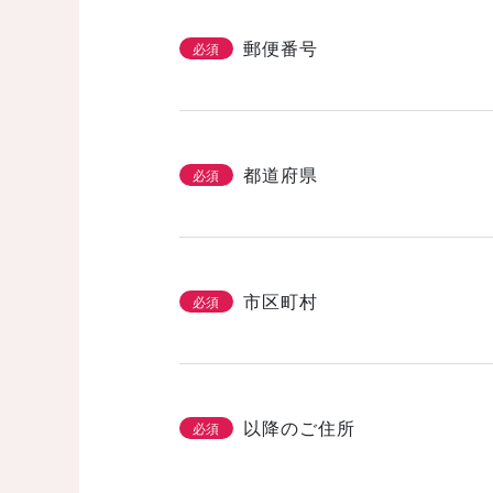
省エネ・エコ
高気密・高断熱
郵便番号
必須
そのほかのこだわ
都道府県
必須
「カタログ請求」
3/3
必須
基本情報とこだわり
市区町村
必須
以降のご住所
必須