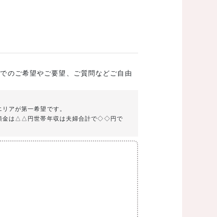
成でのご希望やご要望、ご質問などご自由
エリアが第一希望です。
頭金は△△円世帯年収は夫婦合計で◇◇円で