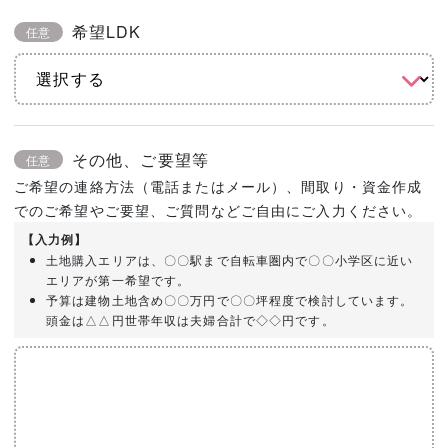
希望LDK
任意
その他、ご要望等
任意
ご希望の連絡方法（電話またはメール）、間取り・資金作成
でのご希望やご要望、ご質問などご自由にご入力ください。
【入力例】
土地購入エリアは、〇〇駅まで自転車圏内で〇〇小学区に近い
エリアが第一希望です。
予算は建物土地含め〇〇万円で〇〇坪程度で検討しています。
頭金は△△円世帯年収は夫婦合計で◇◇円です。