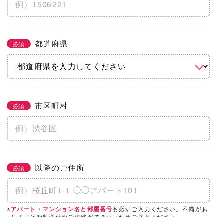
※土地代抜き
都道府県
必須
こだわりをチェック
2/3
必須
まとめてチェック
市区町村
必須
機能
省エネ・エコ
高気密・高断熱
地震に強い
水害に強い
防音
以降のご住所
必須
そのほかのこだわりを見る
「カタログ請求」「相談・見学」したい会
※
も必ずご入力ください。不備があ
アパート・マンション名と部屋番号
必須
3/3
りますと資料送付やご連絡ができないためご注意ください。