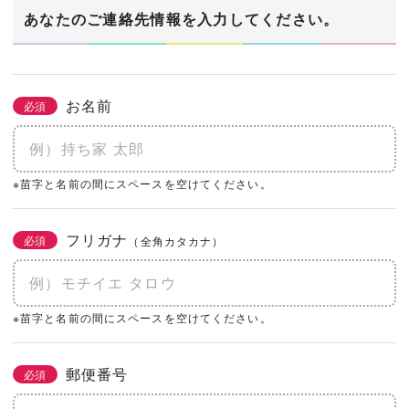
1/3
あなたのご連絡先情報を入力してください。
建築希望エリア・予定地
必須
お名前
必須
あなたの生年月日
※苗字と名前の間にスペースを空けてください。
必須
年
月
日
フリガナ
必須
（全角カタカナ）
土地の有無
必須
なし
あり
購入予定がある
※苗字と名前の間にスペースを空けてください。
0㎡
（0坪）
郵便番号
必須
建物予算
必須