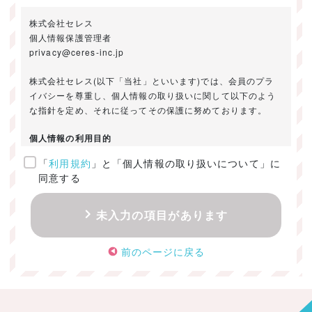
株式会社セレス
個人情報保護管理者
privacy@ceres-inc.jp
株式会社セレス(以下「当社」といいます)では、会員のプラ
イバシーを尊重し、個人情報の取り扱いに関して以下のよう
な指針を定め、それに従ってその保護に努めております。
個人情報の利用目的
「
利用規約
」と「個人情報の取り扱いについて」に
ご提供いただきました個人情報は、以下のためにのみ利用い
同意する
たします。
・お問い合わせに対する回答及び資料送付のご連絡
未入力の項目があります
・当社のお客様向けサービスの提供
・本人確認
前のページに戻る
・サービスの開発・改善のための分析
・サービスに関する広告の効果測定
個人情報の取得・利用・提供・委託