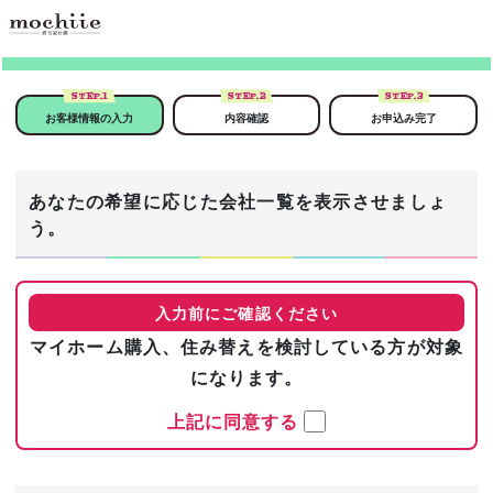
STEP.
1
STEP.
2
STEP.
3
お客様情報の入力
内容確認
お申込み完了
あなたの希望に応じた会社一覧を表示させましょ
う。
入力前にご確認ください
マイホーム購入、住み替えを検討している方が対象
になります。
上記に同意する
まずは基本情報を入力！