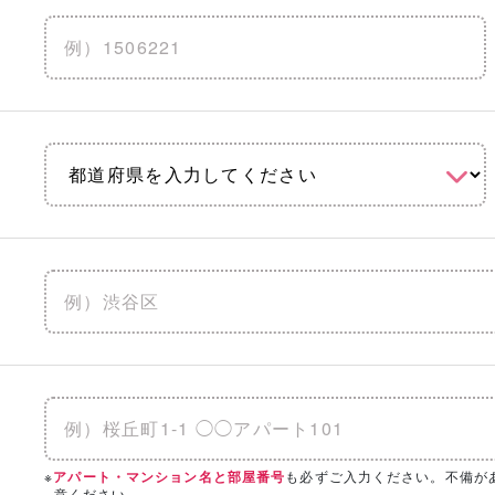
地震に強い
水害に強い
防音
りを見る
「相談・見学」したい会社を選択！
の条件を設定いただくと、
こちらのエリアにハウスメーカー・工
※
も必ずご入力ください。不備が
アパート・マンション名と部屋番号
意ください。