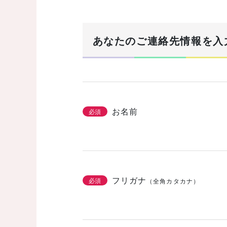
まずは基本情報を入力
1/3
あなたのご連絡先情報を入
建築希望エリア・予定地
必須
お名前
必須
土地の有無
必須
なし
あり
購
フリガナ
必須
（全角カタカナ）
こだわりをチェッ
2/3
必須
機能