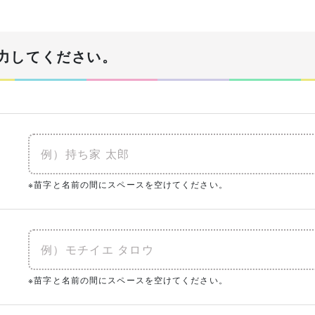
！
力してください。
あなたの生年月日
必須
年
建物予算
※苗字と名前の間にスペースを空けてください。
必須
※土地代抜き
入予定がある
0㎡
（0坪）
ク
※苗字と名前の間にスペースを空けてください。
まとめてチェック