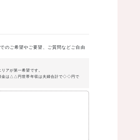
成でのご希望やご要望、ご質問などご自由
エリアが第一希望です。
頭金は△△円世帯年収は夫婦合計で◇◇円で