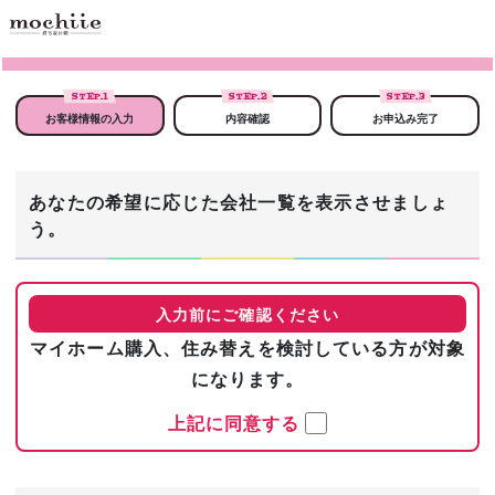
STEP.
1
STEP.
2
STEP.
3
お客様情報の入力
内容確認
お申込み完了
あなたの希望に応じた会社一覧を表示させましょ
う。
入力前にご確認ください
マイホーム購入、住み替えを検討している方が対象
になります。
上記に同意する
まずは基本情報を入力！