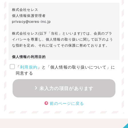
株式会社セレス
個人情報保護管理者
privacy@ceres-inc.jp
株式会社セレス(以下「当社」といいます)では、会員のプラ
イバシーを尊重し、個人情報の取り扱いに関して以下のよう
な指針を定め、それに従ってその保護に努めております。
個人情報の利用目的
「
利用規約
」と「個人情報の取り扱いについて」に
ご提供いただきました個人情報は、以下のためにのみ利用い
同意する
たします。
・お問い合わせに対する回答及び資料送付のご連絡
未入力の項目があります
・当社のお客様向けサービスの提供
・本人確認
前のページに戻る
・サービスの開発・改善のための分析
・サービスに関する広告の効果測定
個人情報の取得・利用・提供・委託