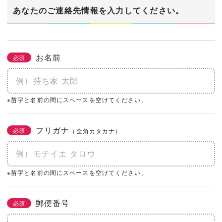
1/3
あなたのご連絡先情報を入力してください。
建築希望エリア・予定地
必須
お名前
必須
あなたの生年月日
※苗字と名前の間にスペースを空けてください。
必須
年
月
日
フリガナ
必須
（全角カタカナ）
土地の有無
必須
なし
あり
購入予定がある
※苗字と名前の間にスペースを空けてください。
0㎡
（0坪）
郵便番号
必須
建物予算
必須