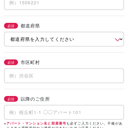
※土地代抜き
都道府県
必須
こだわりをチェック
2/3
必須
まとめてチェック
市区町村
必須
機能
省エネ・エコ
高気密・高断熱
地震に強い
水害に強い
防音
以降のご住所
必須
そのほかのこだわりを見る
「カタログ請求」「相談・見学」したい会
※
も必ずご入力ください。不備があ
アパート・マンション名と部屋番号
必須
3/3
りますと資料送付やご連絡ができないためご注意ください。