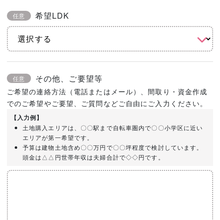
希望LDK
任意
その他、ご要望等
任意
ご希望の連絡方法（電話またはメール）、間取り・資金作成
でのご希望やご要望、ご質問などご自由にご入力ください。
【入力例】
土地購入エリアは、〇〇駅まで自転車圏内で〇〇小学区に近い
エリアが第一希望です。
予算は建物土地含め〇〇万円で〇〇坪程度で検討しています。
頭金は△△円世帯年収は夫婦合計で◇◇円です。