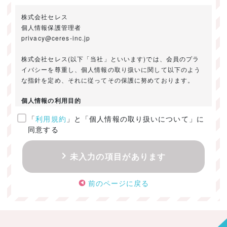
株式会社セレス
個人情報保護管理者
privacy@ceres-inc.jp
株式会社セレス(以下「当社」といいます)では、会員のプラ
イバシーを尊重し、個人情報の取り扱いに関して以下のよう
な指針を定め、それに従ってその保護に努めております。
個人情報の利用目的
「
利用規約
」と「個人情報の取り扱いについて」に
ご提供いただきました個人情報は、以下のためにのみ利用い
同意する
たします。
・お問い合わせに対する回答及び資料送付のご連絡
未入力の項目があります
・当社のお客様向けサービスの提供
・本人確認
前のページに戻る
・サービスの開発・改善のための分析
・サービスに関する広告の効果測定
個人情報の取得・利用・提供・委託