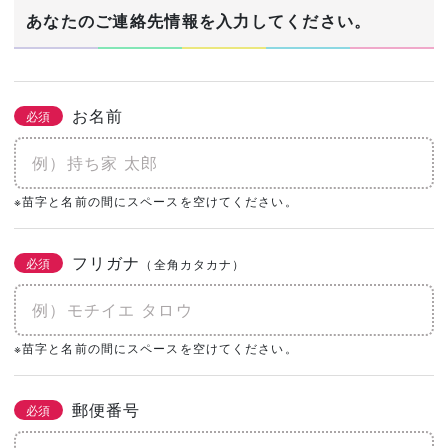
1/3
あなたのご連絡先情報を入力してください。
建築希望エリア・予定地
必須
お名前
必須
あなたの生年月日
※苗字と名前の間にスペースを空けてください。
必須
年
月
日
フリガナ
必須
（全角カタカナ）
土地の有無
必須
なし
あり
購入予定がある
※苗字と名前の間にスペースを空けてください。
0㎡
（0坪）
郵便番号
必須
建物予算
必須