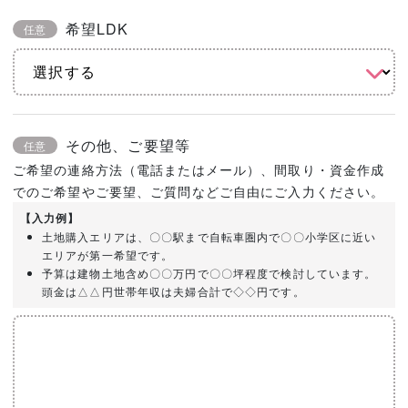
希望LDK
任意
その他、ご要望等
任意
ご希望の連絡方法（電話またはメール）、間取り・資金作成
でのご希望やご要望、ご質問などご自由にご入力ください。
【入力例】
土地購入エリアは、〇〇駅まで自転車圏内で〇〇小学区に近い
エリアが第一希望です。
予算は建物土地含め〇〇万円で〇〇坪程度で検討しています。
頭金は△△円世帯年収は夫婦合計で◇◇円です。