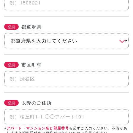
※土地代抜き
都道府県
必須
こだわりをチェック
2/3
必須
まとめてチェック
市区町村
必須
機能
省エネ・エコ
高気密・高断熱
地震に強い
水害に強い
防音
以降のご住所
必須
そのほかのこだわりを見る
「カタログ請求」「相談・見学」したい会
※
も必ずご入力ください。不備があ
アパート・マンション名と部屋番号
必須
3/3
りますと資料送付やご連絡ができないためご注意ください。