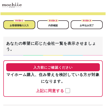
STEP.
1
STEP.
2
STEP.
3
お客様情報の入力
内容確認
お申込み完了
あなたの希望に応じた会社一覧を表示させましょ
う。
入力前にご確認ください
マイホーム購入、住み替えを検討している方が対象
になります。
上記に同意する
まずは基本情報を入力！