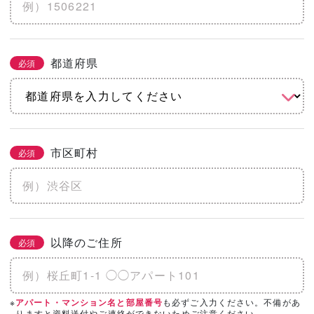
※土地代抜き
都道府県
必須
こだわりをチェック
2/3
必須
まとめてチェック
市区町村
必須
機能
省エネ・エコ
高気密・高断熱
地震に強い
水害に強い
防音
以降のご住所
必須
そのほかのこだわりを見る
「カタログ請求」「相談・見学」したい会
※
も必ずご入力ください。不備があ
アパート・マンション名と部屋番号
必須
3/3
りますと資料送付やご連絡ができないためご注意ください。