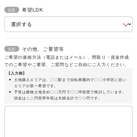
希望LDK
任意
その他、ご要望等
任意
ご希望の連絡方法（電話またはメール）、間取り・資金作成
でのご希望やご要望、ご質問などご自由にご入力ください。
【入力例】
土地購入エリアは、〇〇駅まで自転車圏内で〇〇小学区に近い
エリアが第一希望です。
予算は建物土地含め〇〇万円で〇〇坪程度で検討しています。
頭金は△△円世帯年収は夫婦合計で◇◇円です。