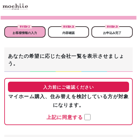
STEP.
1
STEP.
2
STEP.
3
お客様情報の入力
内容確認
お申込み完了
あなたの希望に応じた会社一覧を表示させましょ
う。
入力前にご確認ください
マイホーム購入、住み替えを検討している方が対象
になります。
上記に同意する
まずは基本情報を入力！