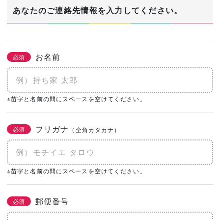
1/3
あなたのご連絡先情報を入力してください。
建築希望エリア・予定地
必須
お名前
必須
あなたの生年月日
※苗字と名前の間にスペースを空けてください。
必須
年
月
日
フリガナ
必須
（全角カタカナ）
土地の有無
必須
なし
あり
購入予定がある
※苗字と名前の間にスペースを空けてください。
0㎡
（0坪）
郵便番号
必須
建物予算
必須