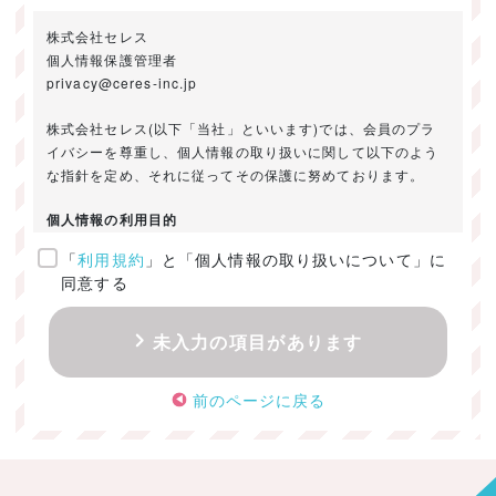
株式会社セレス
個人情報保護管理者
privacy@ceres-inc.jp
株式会社セレス(以下「当社」といいます)では、会員のプラ
イバシーを尊重し、個人情報の取り扱いに関して以下のよう
な指針を定め、それに従ってその保護に努めております。
個人情報の利用目的
「
利用規約
」と「個人情報の取り扱いについて」に
ご提供いただきました個人情報は、以下のためにのみ利用い
同意する
たします。
・お問い合わせに対する回答及び資料送付のご連絡
未入力の項目があります
・当社のお客様向けサービスの提供
・本人確認
前のページに戻る
・サービスの開発・改善のための分析
・サービスに関する広告の効果測定
個人情報の取得・利用・提供・委託