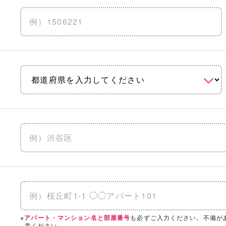
地震に強い
水害に強い
防音
りを見る
「相談・見学」したい会社を選択！
の条件を設定いただくと、
こちらのエリアにハウスメーカー・工
※
も必ずご入力ください。不備が
アパート・マンション名と部屋番号
意ください。