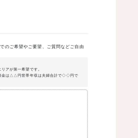
成でのご希望やご要望、ご質問などご自由
エリアが第一希望です。
頭金は△△円世帯年収は夫婦合計で◇◇円で