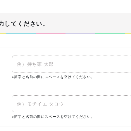
！
力してください。
あなたの生年月日
必須
年
建物予算
※苗字と名前の間にスペースを空けてください。
必須
※土地代抜き
入予定がある
0㎡
（0坪）
ク
※苗字と名前の間にスペースを空けてください。
まとめてチェック