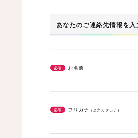
まずは基本情報を入力
1/3
あなたのご連絡先情報を入
建築希望エリア・予定地
必須
お名前
必須
土地の有無
必須
なし
あり
購
フリガナ
必須
（全角カタカナ）
こだわりをチェッ
2/3
必須
機能