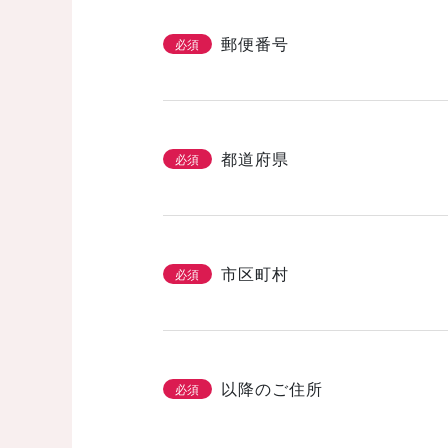
省エネ・エコ
高気密・高断熱
郵便番号
必須
そのほかのこだわ
都道府県
必須
「カタログ請求」
3/3
必須
基本情報とこだわり
市区町村
必須
以降のご住所
必須