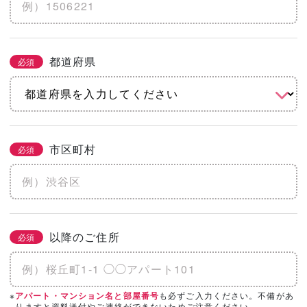
※土地代抜き
都道府県
必須
こだわりをチェック
2/3
必須
まとめてチェック
市区町村
必須
機能
省エネ・エコ
高気密・高断熱
地震に強い
水害に強い
防音
以降のご住所
必須
そのほかのこだわりを見る
「カタログ請求」「相談・見学」したい会
※
も必ずご入力ください。不備があ
アパート・マンション名と部屋番号
必須
3/3
りますと資料送付やご連絡ができないためご注意ください。