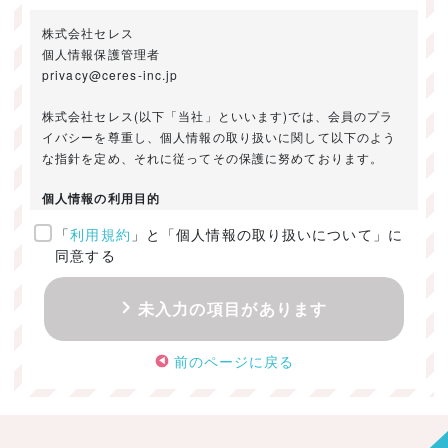
株式会社セレス
個人情報保護管理者
privacy@ceres-inc.jp
株式会社セレス(以下「当社」といいます)では、会員のプラ
イバシーを尊重し、個人情報の取り扱いに関して以下のよう
な指針を定め、それに従ってその保護に努めております。
個人情報の利用目的
「
利用規約
」と「個人情報の取り扱いについて」に
ご提供いただきました個人情報は、以下のためにのみ利用い
同意する
たします。
・お問い合わせに対する回答及び資料送付のご連絡
未入力の項目があります
・当社のお客様向けサービスの提供
・本人確認
前のページに戻る
・サービスの開発・改善のための分析
・サービスに関する広告の効果測定
個人情報の取得・利用・提供・委託