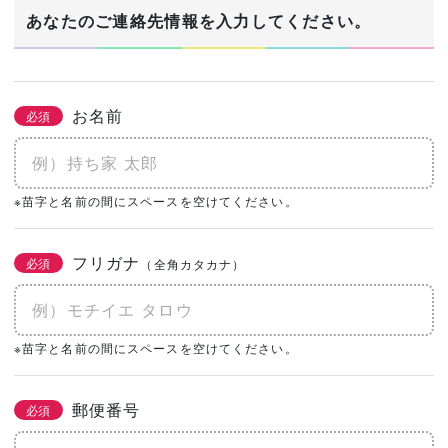
1/3
あなたのご連絡先情報を入力してください。
建築希望エリア・予定地
必須
お名前
必須
あなたの生年月日
※苗字と名前の間にスペースを空けてください。
必須
年
月
日
フリガナ
必須
（全角カタカナ）
土地の有無
必須
なし
あり
購入予定がある
※苗字と名前の間にスペースを空けてください。
0㎡
（0坪）
郵便番号
必須
建物予算
必須