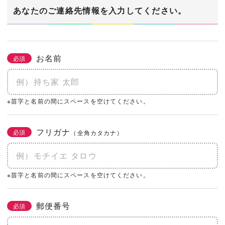
1/3
あなたのご連絡先情報を入力してください。
建築希望エリア・予定地
必須
お名前
必須
あなたの生年月日
※苗字と名前の間にスペースを空けてください。
必須
年
月
日
フリガナ
必須
（全角カタカナ）
土地の有無
必須
なし
あり
購入予定がある
※苗字と名前の間にスペースを空けてください。
0㎡
（0坪）
郵便番号
必須
建物予算
必須