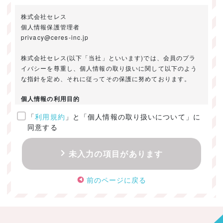
株式会社セレス
個人情報保護管理者
privacy@ceres-inc.jp
株式会社セレス(以下「当社」といいます)では、会員のプラ
イバシーを尊重し、個人情報の取り扱いに関して以下のよう
な指針を定め、それに従ってその保護に努めております。
個人情報の利用目的
「
利用規約
」と「個人情報の取り扱いについて」に
ご提供いただきました個人情報は、以下のためにのみ利用い
同意する
たします。
・お問い合わせに対する回答及び資料送付のご連絡
未入力の項目があります
・当社のお客様向けサービスの提供
・本人確認
前のページに戻る
・サービスの開発・改善のための分析
・サービスに関する広告の効果測定
個人情報の取得・利用・提供・委託