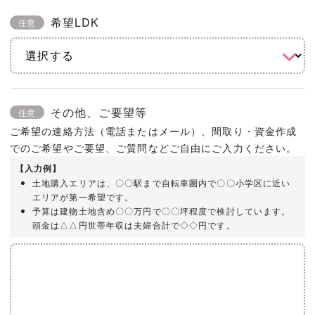
希望LDK
任意
その他、ご要望等
任意
ご希望の連絡方法（電話またはメール）、間取り・資金作成
でのご希望やご要望、ご質問などご自由にご入力ください。
【入力例】
土地購入エリアは、〇〇駅まで自転車圏内で〇〇小学区に近い
エリアが第一希望です。
予算は建物土地含め〇〇万円で〇〇坪程度で検討しています。
頭金は△△円世帯年収は夫婦合計で◇◇円です。