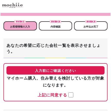
STEP.
1
STEP.
2
STEP.
3
お客様情報の入力
内容確認
お申込み完了
あなたの希望に応じた会社一覧を表示させましょ
う。
入力前にご確認ください
マイホーム購入、住み替えを検討している方が対象
になります。
上記に同意する
まずは基本情報を入力！