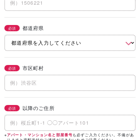
※土地代抜き
都道府県
必須
こだわりをチェック
2/3
必須
まとめてチェック
市区町村
必須
機能
省エネ・エコ
高気密・高断熱
地震に強い
水害に強い
防音
以降のご住所
必須
そのほかのこだわりを見る
「カタログ請求」「相談・見学」したい会
※
も必ずご入力ください。不備があ
アパート・マンション名と部屋番号
必須
3/3
りますと資料送付やご連絡ができないためご注意ください。