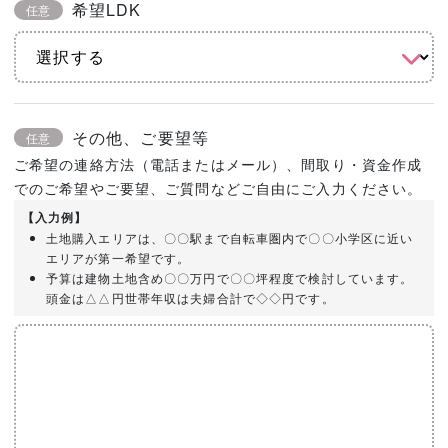
希望LDK
任意
その他、ご要望等
任意
ご希望の連絡方法（電話またはメール）、間取り・資金作成
でのご希望やご要望、ご質問などご自由にご入力ください。
【入力例】
土地購入エリアは、〇〇駅まで自転車圏内で〇〇小学区に近い
エリアが第一希望です。
予算は建物土地含め〇〇万円で〇〇坪程度で検討しています。
頭金は△△円世帯年収は夫婦合計で◇◇円です。