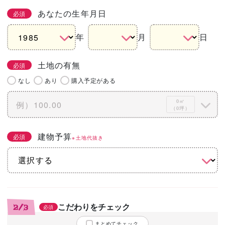
あなたの生年月日
必須
年
月
日
土地の有無
必須
なし
あり
購入予定がある
0㎡
（0坪）
建物予算
必須
※土地代抜き
こだわりをチェック
2/3
必須
まとめてチェック