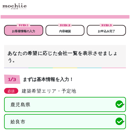
STEP.
1
STEP.
2
STEP.
3
お客様情報の入力
内容確認
お申込み完了
あなたの希望に応じた会社一覧を表示させましょ
う。
まずは基本情報を入力！
1/3
建築希望エリア・予定地
必須