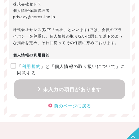
株式会社セレス
個人情報保護管理者
privacy@ceres-inc.jp
株式会社セレス(以下「当社」といいます)では、会員のプラ
イバシーを尊重し、個人情報の取り扱いに関して以下のよう
な指針を定め、それに従ってその保護に努めております。
個人情報の利用目的
「
利用規約
」と「個人情報の取り扱いについて」に
ご提供いただきました個人情報は、以下のためにのみ利用い
同意する
たします。
・お問い合わせに対する回答及び資料送付のご連絡
未入力の項目があります
・当社のお客様向けサービスの提供
・本人確認
前のページに戻る
・サービスの開発・改善のための分析
・サービスに関する広告の効果測定
個人情報の取得・利用・提供・委託
（1）個人情報の取得に際しては、利用目的、取扱い範囲を明