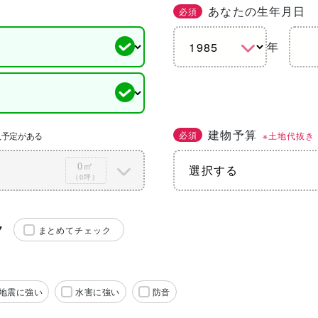
あなたの生年月日
必須
年
建物予算
必須
※土地代抜き
入予定がある
0㎡
（0坪）
ク
まとめてチェック
地震に強い
水害に強い
防音