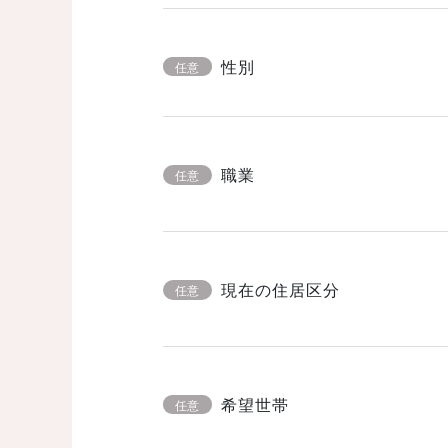
性別
任意
職業
任意
現在の住居区分
任意
希望世帯
任意