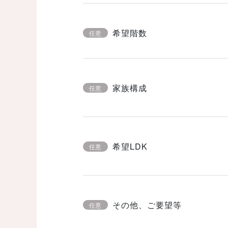
希望階数
任意
家族構成
任意
希望LDK
任意
その他、ご要望等
任意