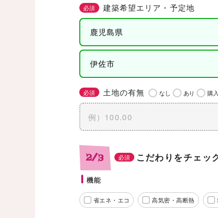
建築希望エリア・予定地
必須
土地の有無
必須
なし
あり
購
こだわりをチェッ
2/3
必須
機能
省エネ・エコ
高気密・高断熱