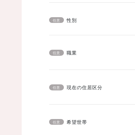
性別
任意
職業
任意
現在の住居区分
任意
希望世帯
任意