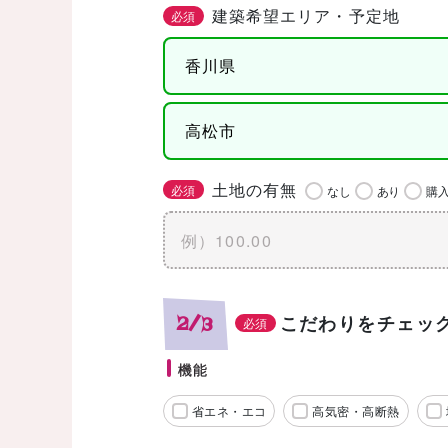
建築希望エリア・予定地
必須
土地の有無
必須
なし
あり
購
こだわりをチェッ
2/3
必須
機能
省エネ・エコ
高気密・高断熱