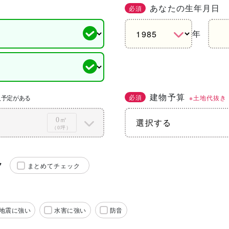
あなたの生年月日
必須
年
建物予算
必須
※土地代抜き
入予定がある
0㎡
（0坪）
ク
まとめてチェック
地震に強い
水害に強い
防音