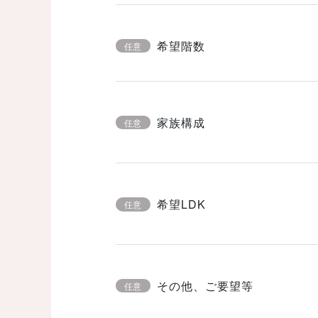
希望階数
任意
家族構成
任意
希望LDK
任意
その他、ご要望等
任意