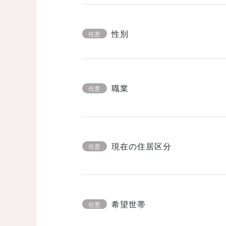
性別
任意
職業
任意
現在の住居区分
任意
希望世帯
任意