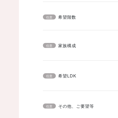
希望階数
任意
家族構成
任意
希望LDK
任意
その他、ご要望等
任意