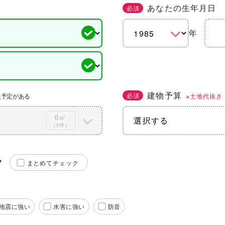
あなたの生年月日
必須
年
建物予算
必須
※土地代抜き
入予定がある
0㎡
（0坪）
ク
まとめてチェック
地震に強い
水害に強い
防音