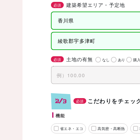
建築希望エリア・予定地
必須
土地の有無
必須
なし
あり
購
こだわりをチェッ
2/3
必須
機能
省エネ・エコ
高気密・高断熱