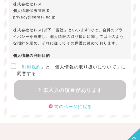
株式会社セレス
個人情報保護管理者
privacy@ceres-inc.jp
株式会社セレス(以下「当社」といいます)では、会員のプラ
イバシーを尊重し、個人情報の取り扱いに関して以下のよう
な指針を定め、それに従ってその保護に努めております。
個人情報の利用目的
「
利用規約
」と「個人情報の取り扱いについて」に
ご提供いただきました個人情報は、以下のためにのみ利用い
同意する
たします。
・お問い合わせに対する回答及び資料送付のご連絡
未入力の項目があります
・当社のお客様向けサービスの提供
・本人確認
前のページに戻る
・サービスの開発・改善のための分析
・サービスに関する広告の効果測定
個人情報の取得・利用・提供・委託
（1）個人情報の取得に際しては、利用目的、取扱い範囲を明