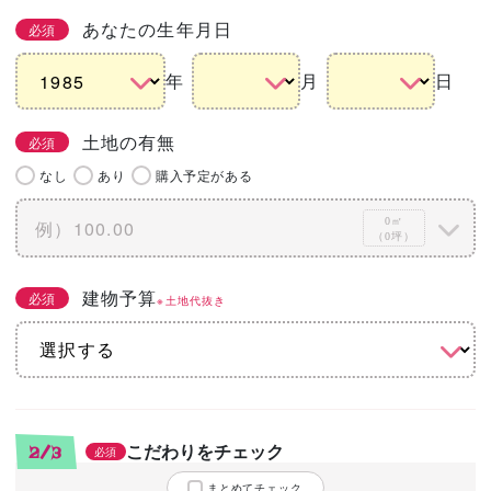
あなたの生年月日
必須
年
月
日
土地の有無
必須
なし
あり
購入予定がある
0㎡
（0坪）
建物予算
必須
※土地代抜き
こだわりをチェック
2/3
必須
まとめてチェック