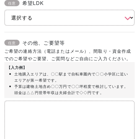
希望LDK
任意
その他、ご要望等
任意
ご希望の連絡方法（電話またはメール）、間取り・資金作成
でのご希望やご要望、ご質問などご自由にご入力ください。
【入力例】
土地購入エリアは、〇〇駅まで自転車圏内で〇〇小学区に近い
エリアが第一希望です。
予算は建物土地含め〇〇万円で〇〇坪程度で検討しています。
頭金は△△円世帯年収は夫婦合計で◇◇円です。