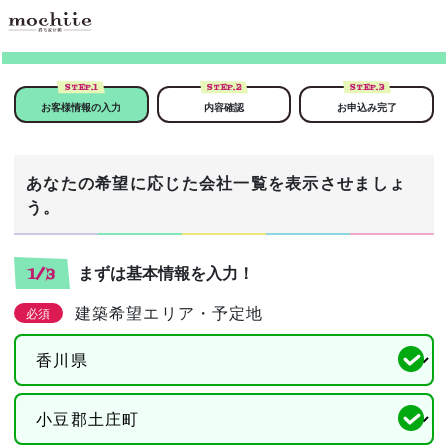
STEP.
1
STEP.
2
STEP.
3
お客様情報の入力
内容確認
お申込み完了
あなたの希望に応じた会社一覧を表示させましょ
う。
まずは基本情報を入力！
1/3
建築希望エリア・予定地
必須