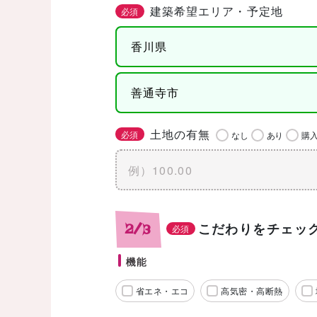
建築希望エリア・予定地
必須
土地の有無
必須
なし
あり
購
こだわりをチェッ
2/3
必須
機能
省エネ・エコ
高気密・高断熱