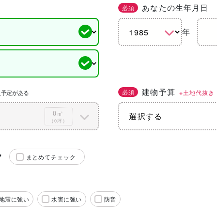
あなたの生年月日
必須
年
建物予算
必須
※土地代抜き
入予定がある
0㎡
（0坪）
ク
まとめてチェック
地震に強い
水害に強い
防音