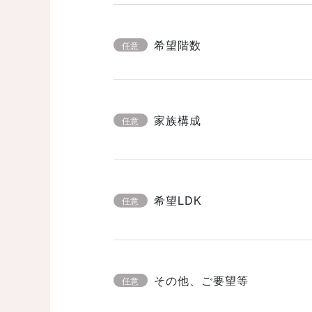
希望階数
任意
家族構成
任意
希望LDK
任意
その他、ご要望等
任意