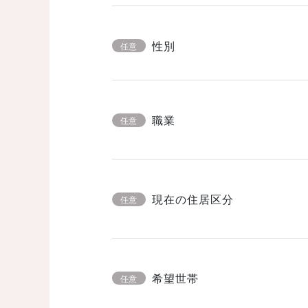
性別
任意
職業
任意
現在の住居区分
任意
希望世帯
任意