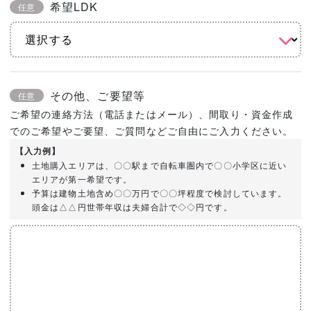
希望LDK
任意
その他、ご要望等
任意
ご希望の連絡方法（電話またはメール）、間取り・資金作成
でのご希望やご要望、ご質問などご自由にご入力ください。
【入力例】
土地購入エリアは、〇〇駅まで自転車圏内で〇〇小学区に近い
エリアが第一希望です。
予算は建物土地含め〇〇万円で〇〇坪程度で検討しています。
頭金は△△円世帯年収は夫婦合計で◇◇円です。