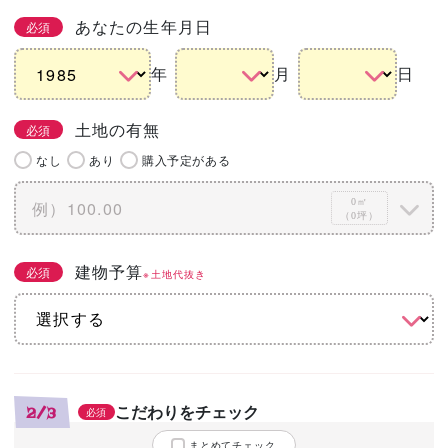
あなたの生年月日
必須
年
月
日
土地の有無
必須
なし
あり
購入予定がある
0㎡
（0坪）
建物予算
必須
※土地代抜き
こだわりをチェック
2/3
必須
まとめてチェック