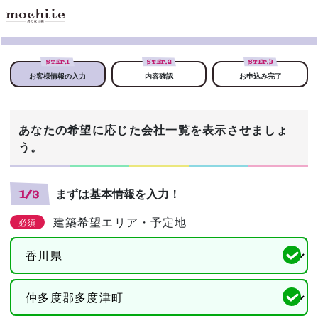
STEP.
1
STEP.
2
STEP.
3
お客様情報の入力
内容確認
お申込み完了
あなたの希望に応じた会社一覧を表示させましょ
う。
まずは基本情報を入力！
1/3
建築希望エリア・予定地
必須