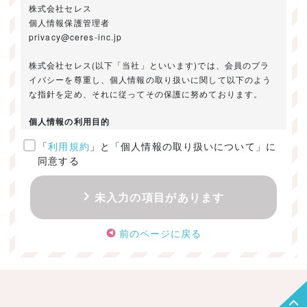
株式会社セレス
個人情報保護管理者
privacy@ceres-inc.jp
株式会社セレス(以下「当社」といいます)では、会員のプラ
イバシーを尊重し、個人情報の取り扱いに関して以下のよう
な指針を定め、それに従ってその保護に努めております。
個人情報の利用目的
「
利用規約
」と「個人情報の取り扱いについて」に
ご提供いただきました個人情報は、以下のためにのみ利用い
同意する
たします。
・お問い合わせに対する回答及び資料送付のご連絡
未入力の項目があります
・当社のお客様向けサービスの提供
・本人確認
前のページに戻る
・サービスの開発・改善のための分析
・サービスに関する広告の効果測定
個人情報の取得・利用・提供・委託
（1）個人情報の取得に際しては、利用目的、取扱い範囲を明