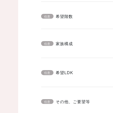
希望階数
任意
家族構成
任意
希望LDK
任意
その他、ご要望等
任意