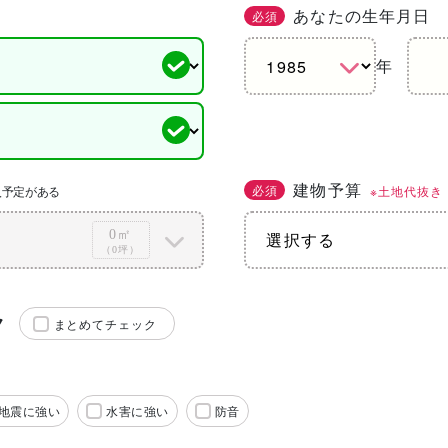
あなたの生年月日
必須
年
建物予算
必須
※土地代抜き
入予定がある
0㎡
（0坪）
ク
まとめてチェック
地震に強い
水害に強い
防音