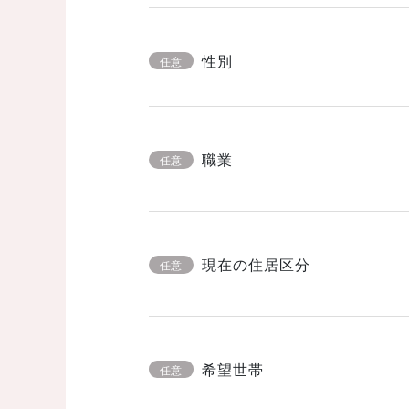
性別
任意
職業
任意
現在の住居区分
任意
希望世帯
任意