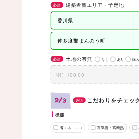
建築希望エリア・予定地
必須
土地の有無
必須
なし
あり
購
こだわりをチェッ
2/3
必須
機能
省エネ・エコ
高気密・高断熱