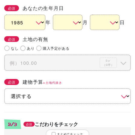
あなたの生年月日
必須
年
月
日
土地の有無
必須
なし
あり
購入予定がある
0㎡
（0坪）
建物予算
必須
※土地代抜き
こだわりをチェック
2/3
必須
まとめてチェック