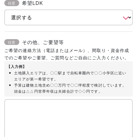
希望LDK
任意
その他、ご要望等
任意
ご希望の連絡方法（電話またはメール）、間取り・資金作成
でのご希望やご要望、ご質問などご自由にご入力ください。
【入力例】
土地購入エリアは、〇〇駅まで自転車圏内で〇〇小学区に近い
エリアが第一希望です。
予算は建物土地含め〇〇万円で〇〇坪程度で検討しています。
頭金は△△円世帯年収は夫婦合計で◇◇円です。