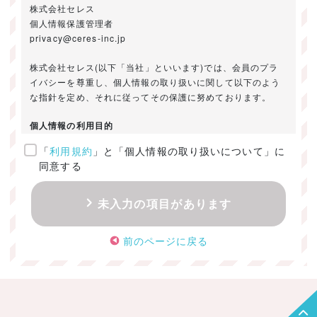
株式会社セレス
個人情報保護管理者
privacy@ceres-inc.jp
株式会社セレス(以下「当社」といいます)では、会員のプラ
イバシーを尊重し、個人情報の取り扱いに関して以下のよう
な指針を定め、それに従ってその保護に努めております。
個人情報の利用目的
「
利用規約
」と「個人情報の取り扱いについて」に
ご提供いただきました個人情報は、以下のためにのみ利用い
同意する
たします。
・お問い合わせに対する回答及び資料送付のご連絡
未入力の項目があります
・当社のお客様向けサービスの提供
・本人確認
前のページに戻る
・サービスの開発・改善のための分析
・サービスに関する広告の効果測定
個人情報の取得・利用・提供・委託
（1）個人情報の取得に際しては、利用目的、取扱い範囲を明