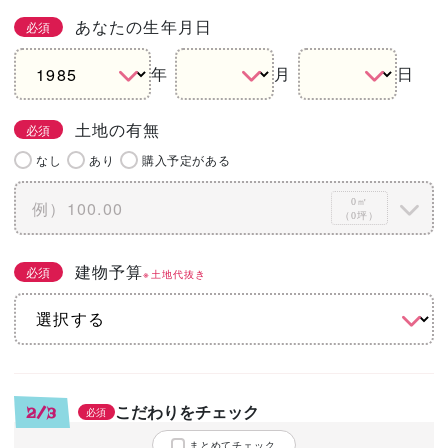
あなたの生年月日
必須
年
月
日
土地の有無
必須
なし
あり
購入予定がある
0㎡
（0坪）
建物予算
必須
※土地代抜き
こだわりをチェック
2/3
必須
まとめてチェック