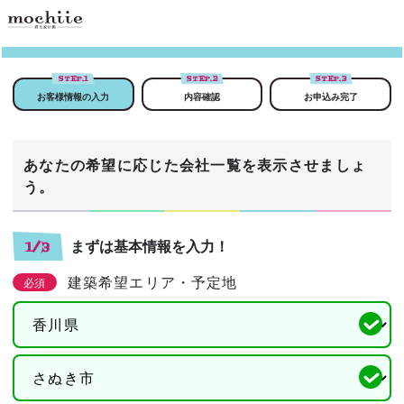
STEP.
1
STEP.
2
STEP.
3
お客様情報の入力
内容確認
お申込み完了
あなたの希望に応じた会社一覧を表示させましょ
う。
まずは基本情報を入力！
1/3
建築希望エリア・予定地
必須