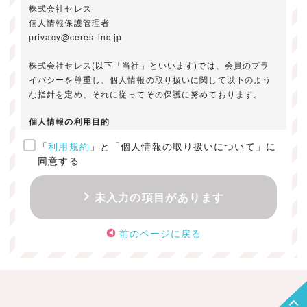
株式会社セレス
個人情報保護管理者
privacy@ceres-inc.jp
株式会社セレス(以下「当社」といいます)では、会員のプラ
イバシーを尊重し、個人情報の取り扱いに関して以下のよう
な指針を定め、それに従ってその保護に努めております。
個人情報の利用目的
「
利用規約
」と「個人情報の取り扱いについて」に
ご提供いただきました個人情報は、以下のためにのみ利用い
同意する
たします。
・お問い合わせに対する回答及び資料送付のご連絡
未入力の項目があります
・当社のお客様向けサービスの提供
・本人確認
前のページに戻る
・サービスの開発・改善のための分析
・サービスに関する広告の効果測定
個人情報の取得・利用・提供・委託
（1）個人情報の取得に際しては、利用目的、取扱い範囲を明