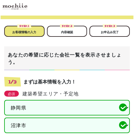
STEP.
1
STEP.
2
STEP.
3
お客様情報の入力
内容確認
お申込み完了
あなたの希望に応じた会社一覧を表示させましょ
う。
まずは基本情報を入力！
1/3
建築希望エリア・予定地
必須