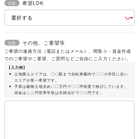
希望LDK
任意
その他、ご要望等
任意
ご希望の連絡方法（電話またはメール）、間取り・資金作成
でのご希望やご要望、ご質問などご自由にご入力ください。
【入力例】
土地購入エリアは、〇〇駅まで自転車圏内で〇〇小学区に近い
エリアが第一希望です。
予算は建物土地含め〇〇万円で〇〇坪程度で検討しています。
頭金は△△円世帯年収は夫婦合計で◇◇円です。