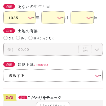
あなたの生年月日
必須
年
月
日
土地の有無
必須
なし
あり
購入予定がある
0㎡
（0坪）
建物予算
必須
※土地代抜き
こだわりをチェック
2/3
必須
まとめてチェック