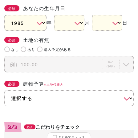
あなたの生年月日
必須
年
月
日
土地の有無
必須
なし
あり
購入予定がある
0㎡
（0坪）
建物予算
必須
※土地代抜き
こだわりをチェック
2/3
必須
まとめてチェック