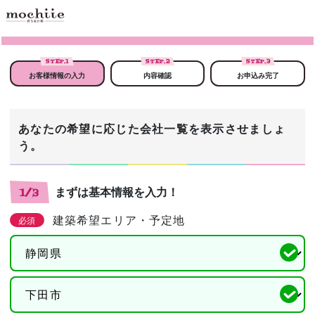
STEP.
1
STEP.
2
STEP.
3
お客様情報の入力
内容確認
お申込み完了
あなたの希望に応じた会社一覧を表示させましょ
う。
まずは基本情報を入力！
1/3
建築希望エリア・予定地
必須