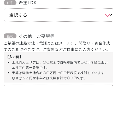
希望LDK
任意
その他、ご要望等
任意
ご希望の連絡方法（電話またはメール）、間取り・資金作成
でのご希望やご要望、ご質問などご自由にご入力ください。
【入力例】
土地購入エリアは、〇〇駅まで自転車圏内で〇〇小学区に近い
エリアが第一希望です。
予算は建物土地含め〇〇万円で〇〇坪程度で検討しています。
頭金は△△円世帯年収は夫婦合計で◇◇円です。