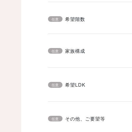
希望階数
任意
家族構成
任意
希望LDK
任意
その他、ご要望等
任意