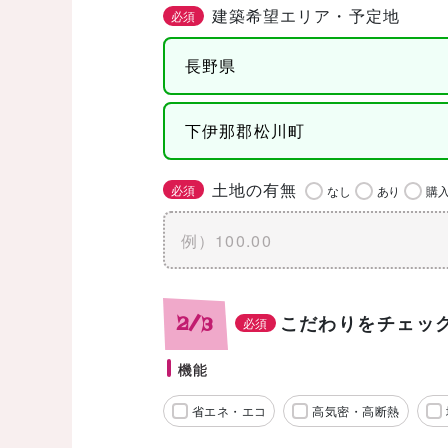
建築希望エリア・予定地
必須
土地の有無
必須
なし
あり
購
こだわりをチェッ
2/3
必須
機能
省エネ・エコ
高気密・高断熱