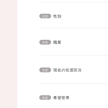
性別
任意
職業
任意
現在の住居区分
任意
希望世帯
任意