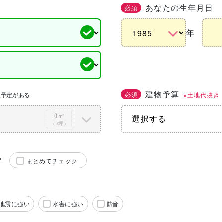
あなたの生年月日
必須
年
建物予算
必須
※土地代抜き
入予定がある
0㎡
（0坪）
ク
まとめてチェック
地震に強い
水害に強い
防音