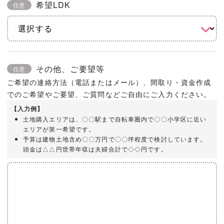
希望LDK
任意
その他、ご要望等
任意
ご希望の連絡方法（電話またはメール）、間取り・資金作成
でのご希望やご要望、ご質問などご自由にご入力ください。
【入力例】
土地購入エリアは、〇〇駅まで自転車圏内で〇〇小学区に近い
エリアが第一希望です。
予算は建物土地含め〇〇万円で〇〇坪程度で検討しています。
頭金は△△円世帯年収は夫婦合計で◇◇円です。