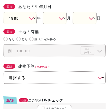
あなたの生年月日
必須
年
月
日
土地の有無
必須
なし
あり
購入予定がある
0㎡
（0坪）
建物予算
必須
※土地代抜き
こだわりをチェック
2/3
必須
まとめてチェック