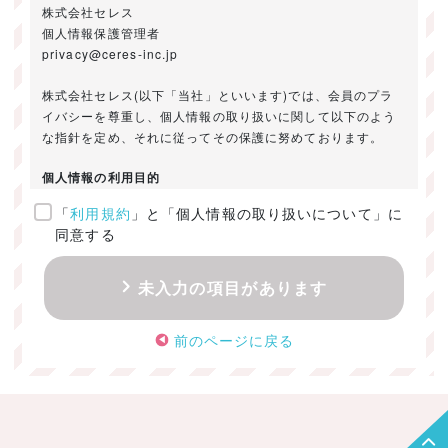
株式会社セレス
個人情報保護管理者
privacy@ceres-inc.jp
株式会社セレス(以下「当社」といいます)では、会員のプラ
イバシーを尊重し、個人情報の取り扱いに関して以下のよう
な指針を定め、それに従ってその保護に努めております。
個人情報の利用目的
「
利用規約
」と「個人情報の取り扱いについて」に
ご提供いただきました個人情報は、以下のためにのみ利用い
同意する
たします。
・お問い合わせに対する回答及び資料送付のご連絡
未入力の項目があります
・当社のお客様向けサービスの提供
・本人確認
前のページに戻る
・サービスの開発・改善のための分析
・サービスに関する広告の効果測定
個人情報の取得・利用・提供・委託
（1）個人情報の取得に際しては、利用目的、取扱い範囲を明