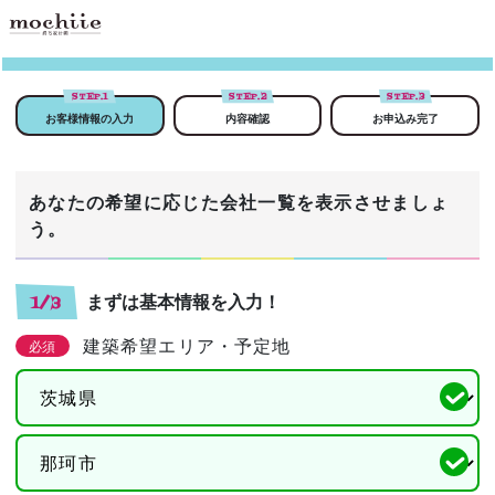
STEP.
1
STEP.
2
STEP.
3
お客様情報の入力
内容確認
お申込み完了
あなたの希望に応じた会社一覧を表示させましょ
う。
まずは基本情報を入力！
1/3
建築希望エリア・予定地
必須