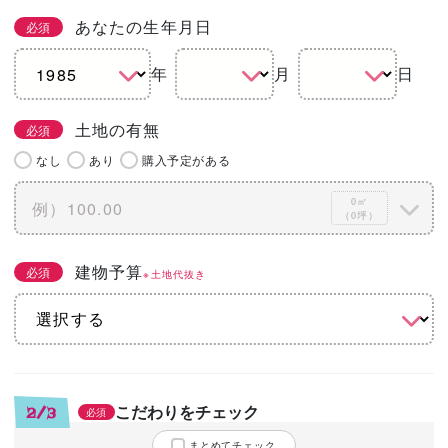
あなたの生年月日
必須
年
月
日
土地の有無
必須
なし
あり
購入予定がある
0㎡
（0坪）
建物予算
必須
※土地代抜き
こだわりをチェック
2/3
必須
まとめてチェック