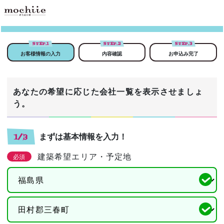
STEP.
1
STEP.
2
STEP.
3
お客様情報の入力
内容確認
お申込み完了
あなたの希望に応じた会社一覧を表示させましょ
う。
まずは基本情報を入力！
1/3
建築希望エリア・予定地
必須