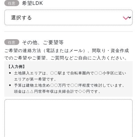
希望LDK
任意
その他、ご要望等
任意
ご希望の連絡方法（電話またはメール）、間取り・資金作成
でのご希望やご要望、ご質問などご自由にご入力ください。
【入力例】
土地購入エリアは、〇〇駅まで自転車圏内で〇〇小学区に近い
エリアが第一希望です。
予算は建物土地含め〇〇万円で〇〇坪程度で検討しています。
頭金は△△円世帯年収は夫婦合計で◇◇円です。