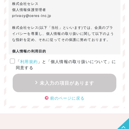
株式会社セレス
個人情報保護管理者
privacy@ceres-inc.jp
株式会社セレス(以下「当社」といいます)では、会員のプラ
イバシーを尊重し、個人情報の取り扱いに関して以下のよう
な指針を定め、それに従ってその保護に努めております。
個人情報の利用目的
「
利用規約
」と「個人情報の取り扱いについて」に
ご提供いただきました個人情報は、以下のためにのみ利用い
同意する
たします。
・お問い合わせに対する回答及び資料送付のご連絡
未入力の項目があります
・当社のお客様向けサービスの提供
・本人確認
前のページに戻る
・サービスの開発・改善のための分析
・サービスに関する広告の効果測定
個人情報の取得・利用・提供・委託
（1）個人情報の取得に際しては、利用目的、取扱い範囲を明