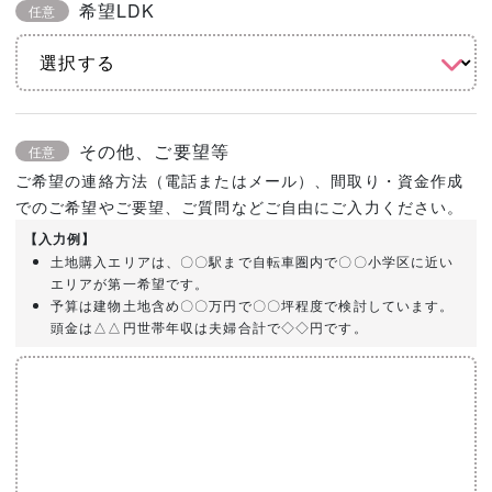
希望LDK
任意
その他、ご要望等
任意
ご希望の連絡方法（電話またはメール）、間取り・資金作成
でのご希望やご要望、ご質問などご自由にご入力ください。
【入力例】
土地購入エリアは、〇〇駅まで自転車圏内で〇〇小学区に近い
エリアが第一希望です。
予算は建物土地含め〇〇万円で〇〇坪程度で検討しています。
頭金は△△円世帯年収は夫婦合計で◇◇円です。