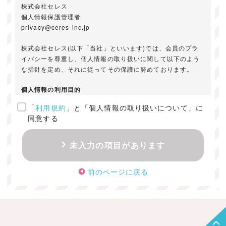
株式会社セレス
個人情報保護管理者
privacy@ceres-inc.jp
株式会社セレス(以下「当社」といいます)では、会員のプラ
イバシーを尊重し、個人情報の取り扱いに関して以下のよう
な指針を定め、それに従ってその保護に努めております。
個人情報の利用目的
「
利用規約
」と「個人情報の取り扱いについて」に
ご提供いただきました個人情報は、以下のためにのみ利用い
同意する
たします。
・お問い合わせに対する回答及び資料送付のご連絡
未入力の項目があります
・当社のお客様向けサービスの提供
・本人確認
前のページに戻る
・サービスの開発・改善のための分析
・サービスに関する広告の効果測定
個人情報の取得・利用・提供・委託
（1）個人情報の取得に際しては、利用目的、取扱い範囲を明