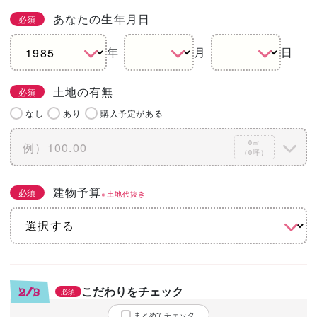
あなたの生年月日
必須
年
月
日
土地の有無
必須
なし
あり
購入予定がある
0㎡
（0坪）
建物予算
必須
※土地代抜き
こだわりをチェック
2/3
必須
まとめてチェック