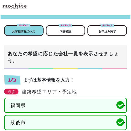
STEP.
1
STEP.
2
STEP.
3
お客様情報の入力
内容確認
お申込み完了
あなたの希望に応じた会社一覧を表示させましょ
う。
まずは基本情報を入力！
1/3
建築希望エリア・予定地
必須