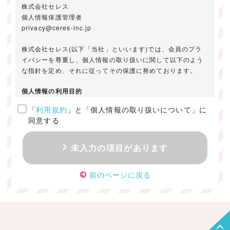
株式会社セレス
個人情報保護管理者
privacy@ceres-inc.jp
株式会社セレス(以下「当社」といいます)では、会員のプラ
イバシーを尊重し、個人情報の取り扱いに関して以下のよう
な指針を定め、それに従ってその保護に努めております。
個人情報の利用目的
「
利用規約
」と「個人情報の取り扱いについて」に
ご提供いただきました個人情報は、以下のためにのみ利用い
同意する
たします。
・お問い合わせに対する回答及び資料送付のご連絡
未入力の項目があります
・当社のお客様向けサービスの提供
・本人確認
前のページに戻る
・サービスの開発・改善のための分析
・サービスに関する広告の効果測定
個人情報の取得・利用・提供・委託
（1）個人情報の取得に際しては、利用目的、取扱い範囲を明