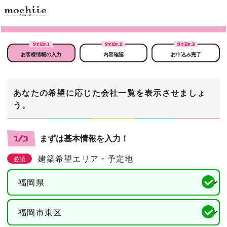
STEP.
1
STEP.
2
STEP.
3
お客様情報の入力
内容確認
お申込み完了
あなたの希望に応じた会社一覧を表示させましょ
う。
まずは基本情報を入力！
1/3
建築希望エリア・予定地
必須