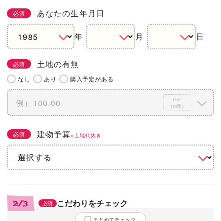
あなたの生年月日
必須
年
月
日
土地の有無
必須
なし
あり
購入予定がある
0㎡
（0坪）
建物予算
必須
※土地代抜き
こだわりをチェック
2/3
必須
まとめてチェック