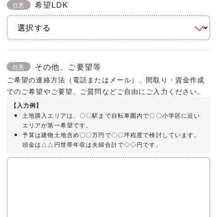
希望LDK
任意
その他、ご要望等
任意
ご希望の連絡方法（電話またはメール）、間取り・資金作成
でのご希望やご要望、ご質問などご自由にご入力ください。
【入力例】
土地購入エリアは、〇〇駅まで自転車圏内で〇〇小学区に近い
エリアが第一希望です。
予算は建物土地含め〇〇万円で〇〇坪程度で検討しています。
頭金は△△円世帯年収は夫婦合計で◇◇円です。