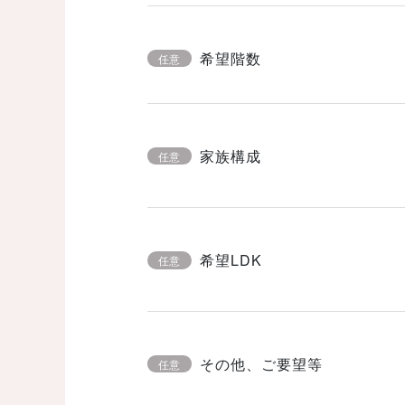
希望階数
任意
家族構成
任意
希望LDK
任意
その他、ご要望等
任意