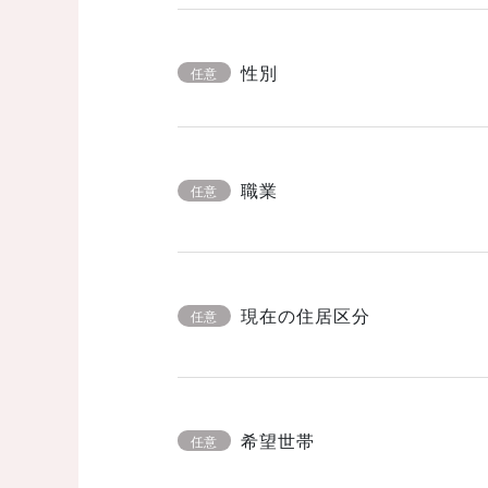
性別
任意
職業
任意
現在の住居区分
任意
希望世帯
任意