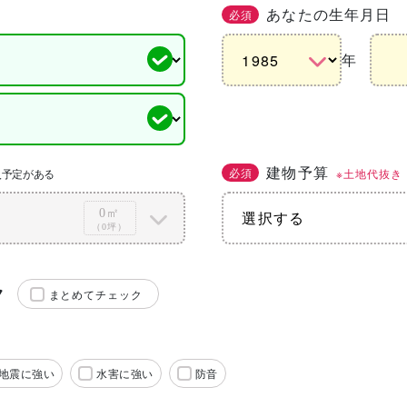
あなたの生年月日
必須
年
建物予算
必須
※土地代抜き
入予定がある
0㎡
（0坪）
ク
まとめてチェック
地震に強い
水害に強い
防音