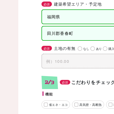
建築希望エリア・予定地
必須
土地の有無
必須
なし
あり
購
こだわりをチェッ
2/3
必須
機能
省エネ・エコ
高気密・高断熱