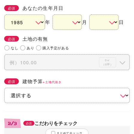
あなたの生年月日
必須
年
月
日
土地の有無
必須
なし
あり
購入予定がある
0㎡
（0坪）
建物予算
必須
※土地代抜き
こだわりをチェック
2/3
必須
まとめてチェック