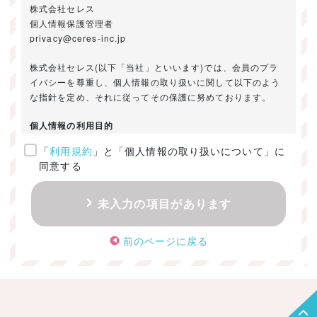
株式会社セレス
個人情報保護管理者
privacy@ceres-inc.jp
株式会社セレス(以下「当社」といいます)では、会員のプラ
イバシーを尊重し、個人情報の取り扱いに関して以下のよう
な指針を定め、それに従ってその保護に努めております。
個人情報の利用目的
「
利用規約
」と「個人情報の取り扱いについて」に
ご提供いただきました個人情報は、以下のためにのみ利用い
同意する
たします。
・お問い合わせに対する回答及び資料送付のご連絡
未入力の項目があります
・当社のお客様向けサービスの提供
・本人確認
前のページに戻る
・サービスの開発・改善のための分析
・サービスに関する広告の効果測定
個人情報の取得・利用・提供・委託
（1）個人情報の取得に際しては、利用目的、取扱い範囲を明