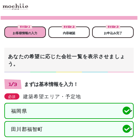
STEP.
1
STEP.
2
STEP.
3
お客様情報の入力
内容確認
お申込み完了
あなたの希望に応じた会社一覧を表示させましょ
う。
まずは基本情報を入力！
1/3
建築希望エリア・予定地
必須