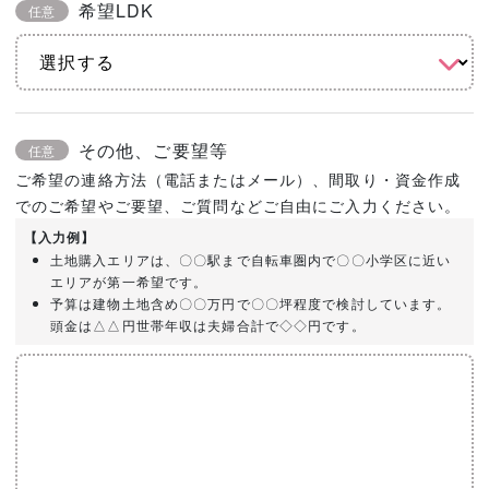
希望LDK
任意
その他、ご要望等
任意
ご希望の連絡方法（電話またはメール）、間取り・資金作成
でのご希望やご要望、ご質問などご自由にご入力ください。
【入力例】
土地購入エリアは、〇〇駅まで自転車圏内で〇〇小学区に近い
エリアが第一希望です。
予算は建物土地含め〇〇万円で〇〇坪程度で検討しています。
頭金は△△円世帯年収は夫婦合計で◇◇円です。