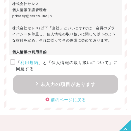
株式会社セレス
個人情報保護管理者
privacy@ceres-inc.jp
株式会社セレス(以下「当社」といいます)では、会員のプラ
イバシーを尊重し、個人情報の取り扱いに関して以下のよう
な指針を定め、それに従ってその保護に努めております。
個人情報の利用目的
「
利用規約
」と「個人情報の取り扱いについて」に
ご提供いただきました個人情報は、以下のためにのみ利用い
同意する
たします。
・お問い合わせに対する回答及び資料送付のご連絡
未入力の項目があります
・当社のお客様向けサービスの提供
・本人確認
前のページに戻る
・サービスの開発・改善のための分析
・サービスに関する広告の効果測定
個人情報の取得・利用・提供・委託
（1）個人情報の取得に際しては、利用目的、取扱い範囲を明