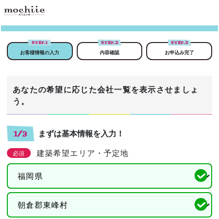
STEP.
1
STEP.
2
STEP.
3
お客様情報の入力
内容確認
お申込み完了
あなたの希望に応じた会社一覧を表示させましょ
う。
まずは基本情報を入力！
1/3
建築希望エリア・予定地
必須