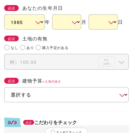
あなたの生年月日
必須
年
月
日
土地の有無
必須
なし
あり
購入予定がある
0㎡
（0坪）
建物予算
必須
※土地代抜き
こだわりをチェック
2/3
必須
まとめてチェック