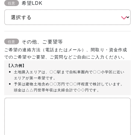
希望LDK
任意
その他、ご要望等
任意
ご希望の連絡方法（電話またはメール）、間取り・資金作成
でのご希望やご要望、ご質問などご自由にご入力ください。
【入力例】
土地購入エリアは、〇〇駅まで自転車圏内で〇〇小学区に近い
エリアが第一希望です。
予算は建物土地含め〇〇万円で〇〇坪程度で検討しています。
頭金は△△円世帯年収は夫婦合計で◇◇円です。