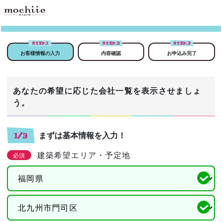
STEP.
1
STEP.
2
STEP.
3
お客様情報の入力
内容確認
お申込み完了
あなたの希望に応じた会社一覧を表示させましょ
う。
まずは基本情報を入力！
1/3
建築希望エリア・予定地
必須