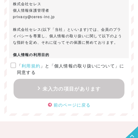
株式会社セレス
個人情報保護管理者
privacy@ceres-inc.jp
株式会社セレス(以下「当社」といいます)では、会員のプラ
イバシーを尊重し、個人情報の取り扱いに関して以下のよう
な指針を定め、それに従ってその保護に努めております。
個人情報の利用目的
「
利用規約
」と「個人情報の取り扱いについて」に
ご提供いただきました個人情報は、以下のためにのみ利用い
同意する
たします。
・お問い合わせに対する回答及び資料送付のご連絡
未入力の項目があります
・当社のお客様向けサービスの提供
・本人確認
前のページに戻る
・サービスの開発・改善のための分析
・サービスに関する広告の効果測定
個人情報の取得・利用・提供・委託
（1）個人情報の取得に際しては、利用目的、取扱い範囲を明