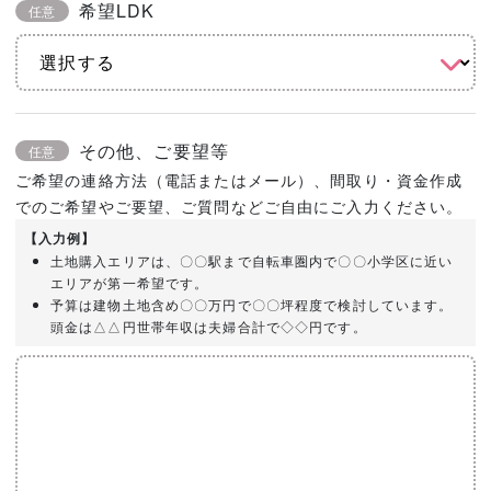
希望LDK
任意
その他、ご要望等
任意
ご希望の連絡方法（電話またはメール）、間取り・資金作成
でのご希望やご要望、ご質問などご自由にご入力ください。
【入力例】
土地購入エリアは、〇〇駅まで自転車圏内で〇〇小学区に近い
エリアが第一希望です。
予算は建物土地含め〇〇万円で〇〇坪程度で検討しています。
頭金は△△円世帯年収は夫婦合計で◇◇円です。