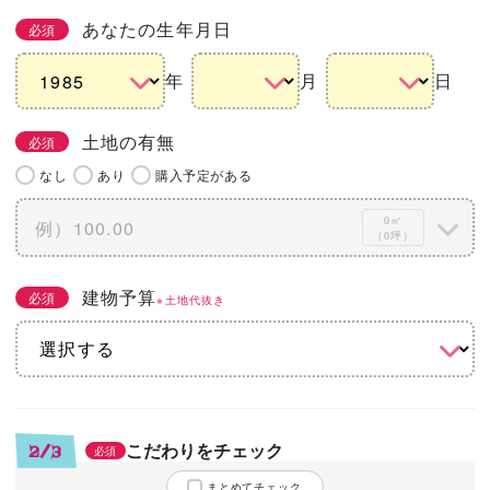
あなたの生年月日
必須
年
月
日
土地の有無
必須
なし
あり
購入予定がある
0㎡
（0坪）
建物予算
必須
※土地代抜き
こだわりをチェック
2/3
必須
まとめてチェック