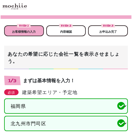
STEP.
1
STEP.
2
STEP.
3
お客様情報の入力
内容確認
お申込み完了
あなたの希望に応じた会社一覧を表示させましょ
う。
まずは基本情報を入力！
1/3
建築希望エリア・予定地
必須