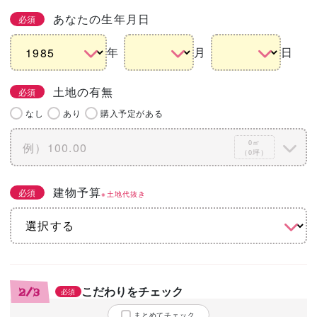
あなたの生年月日
必須
年
月
日
土地の有無
必須
なし
あり
購入予定がある
0㎡
（0坪）
建物予算
必須
※土地代抜き
こだわりをチェック
2/3
必須
まとめてチェック