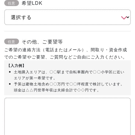
希望LDK
任意
その他、ご要望等
任意
ご希望の連絡方法（電話またはメール）、間取り・資金作成
でのご希望やご要望、ご質問などご自由にご入力ください。
【入力例】
土地購入エリアは、〇〇駅まで自転車圏内で〇〇小学区に近い
エリアが第一希望です。
予算は建物土地含め〇〇万円で〇〇坪程度で検討しています。
頭金は△△円世帯年収は夫婦合計で◇◇円です。