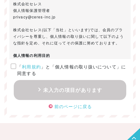
株式会社セレス
個人情報保護管理者
privacy@ceres-inc.jp
株式会社セレス(以下「当社」といいます)では、会員のプラ
イバシーを尊重し、個人情報の取り扱いに関して以下のよう
な指針を定め、それに従ってその保護に努めております。
個人情報の利用目的
「
利用規約
」と「個人情報の取り扱いについて」に
ご提供いただきました個人情報は、以下のためにのみ利用い
同意する
たします。
・お問い合わせに対する回答及び資料送付のご連絡
未入力の項目があります
・当社のお客様向けサービスの提供
・本人確認
前のページに戻る
・サービスの開発・改善のための分析
・サービスに関する広告の効果測定
個人情報の取得・利用・提供・委託
（1）個人情報の取得に際しては、利用目的、取扱い範囲を明